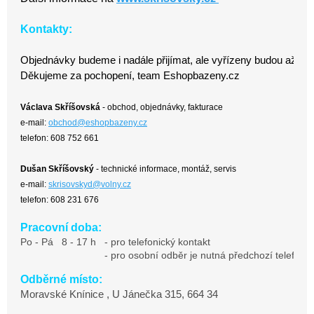
e
m
Kontakty:
o
Objednávky budeme i nadále přijímat, ale vyřízeny budou až po 
b
Děkujeme za pochopení, team Eshopbazeny.cz
c
h
Václava Skříšovská
 - obchod, objednávky, fakturace
e-mail: 
obchod@eshopbazeny.cz
o
telefon: 608 752 661
d
ě
Dušan Skříšovský
 -
technické informace, montáž, servis
e-mail: 
skrisovskyd@volny.cz
E
telefon: 608 231 676
s
h
Pracovní doba:
Po - Pá   8 - 17 h   - pro telefonický kontakt
o
                              - pro osobní odběr je nutná předchozí tele
p
Odběrné
 místo:
b
Moravské Knínice , U Jánečka 315, 664 34
a