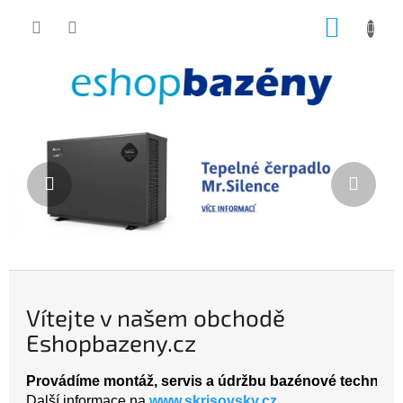
Přejít
NÁKUP
na
obsah
KOŠÍK
V
Předchozí
Násle
í
t
e
j
t
e
Vítejte v našem obchodě
v
Eshopbazeny.cz
n
a
Provádíme montáž, servis a údržbu bazénové technolog
š
Další informace na
www.skrisovsky.cz 