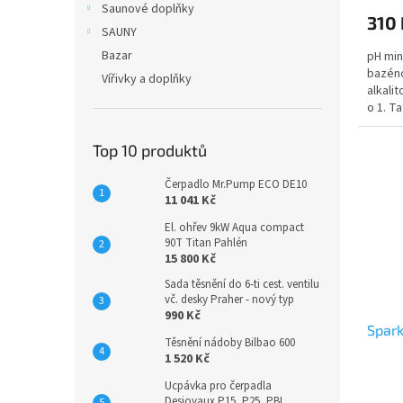
Saunové doplňky
310 
SAUNY
Bazar
pH min
bazéno
Vířivky a doplňky
alkali
o 1. T
lišit. P
Top 10 produktů
Čerpadlo Mr.Pump ECO DE10
11 041 Kč
El. ohřev 9kW Aqua compact
90T Titan Pahlén
15 800 Kč
Sada těsnění do 6-ti cest. ventilu
vč. desky Praher - nový typ
990 Kč
Spark
Těsnění nádoby Bilbao 600
1 520 Kč
Ucpávka pro čerpadla
Desjoyaux P15, P25, PBI