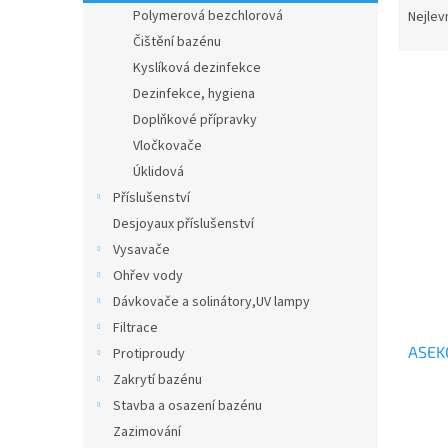
n
a
Polymerová bezchlorová
Nejlev
e
z
Čištění bazénu
l
e
Kyslíková dezinfekce
n
Dezinfekce, hygiena
í
Doplňkové přípravky
p
V
r
Vločkovače
ý
o
Úklidová
p
d
Příslušenství
i
u
s
Desjoyaux příslušenství
k
p
Vysavače
t
r
Ohřev vody
ů
o
Dávkovače a solinátory,UV lampy
d
Filtrace
u
ASEKO
k
Protiproudy
t
Zakrytí bazénu
ů
Stavba a osazení bazénu
Zazimování