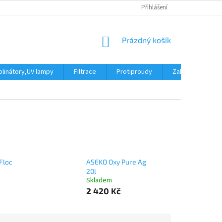
Přihlášení
NÁKUPNÍ
Prázdný košík
KOŠÍK
linátory,UV lampy
Filtrace
Protiproudy
Zakrytí bazénu
Floc
ASEKO Oxy Pure Ag
20l
Skladem
2 420 Kč