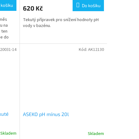
 košíku
Do košíku
620 Kč
směs
Tekutý přípravek pro snížení hodnoty pH
tu na
vody v bazénu.
 ten
je do
20031-14
Kód:
AK12130
kuté
ASEKO pH mínus 20l
Skladem
Skladem