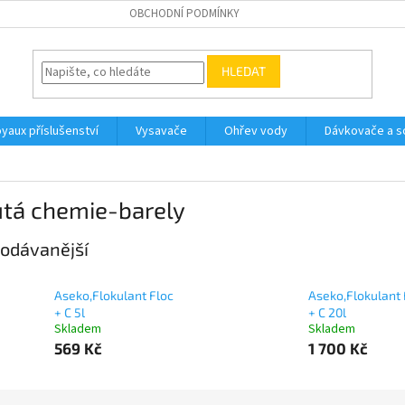
OBCHODNÍ PODMÍNKY
HLEDAT
yaux příslušenství
Vysavače
Ohřev vody
Dávkovače a so
utá chemie-barely
odávanější
Aseko,Flokulant Floc
Aseko,Flokulant 
+ C 5l
+ C 20l
Skladem
Skladem
569 Kč
1 700 Kč