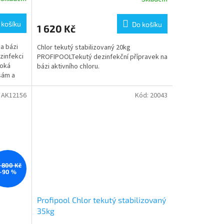
 košíku
Do košíku
1 620 Kč
a bázi
Chlor tekutý stabilizovaný 20kg
zinfekci
PROFIPOOLTekutý dezinfekční přípravek na
soká
bázi aktivního chloru.
asám a
:
AK12156
Kód:
20043
9 800 Kč
–90 %
Profipool Chlor tekutý stabilizovaný
35kg