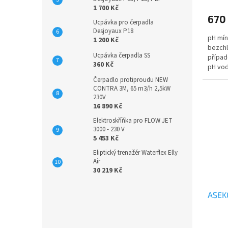
1 700 Kč
670
Ucpávka pro čerpadla
Desjoyaux P18
pH mín
1 200 Kč
bezchl
Ucpávka čerpadla SS
případ
360 Kč
pH vod
Sparkl
Čerpadlo protiproudu NEW
CONTRA 3M, 65 m3/h 2,5kW
230V
16 890 Kč
Elektroskříňka pro FLOW JET
3000 - 230 V
5 453 Kč
Eliptický trenažér Waterflex Elly
Air
30 219 Kč
ASEKO