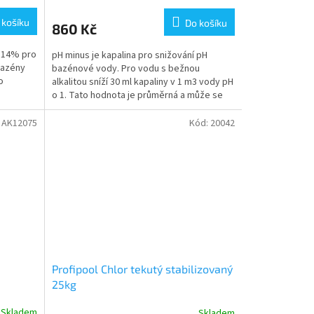
 košíku
Do košíku
860 Kč
 14% pro
pH minus je kapalina pro snižování pH
bazény
bazénové vody. Pro vodu s bežnou
o
alkalitou sníží 30 ml kapaliny v 1 m3 vody pH
o 1. Tato hodnota je průměrná a může se
lišit. Při používání...
:
AK12075
Kód:
20042
Profipool Chlor tekutý stabilizovaný
25kg
Skladem
Skladem