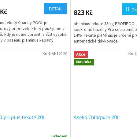
DETAIL
Do
 Kč
823 Kč
us tekutý Sparkly POOL je
pH mínus tekuté 35 kg PROFIPOOL
orový přípravek, který použijeme v
soukromé bazény Pro soukromé 
ě, kdy je nutné upravit, snížit vysoké
14% Tekuté pH Mínus je určené pr
y v bazénu. pH mínus kapalný
automatické dávkovače.
y POOL je vhodný...
Kód:
AK12120
Kód
Akce
Novinka
 pH plus tekuté 20l
Aseko Chlorpure 20l
Skladem