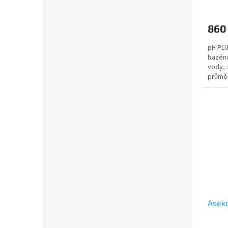
860
pH PLU
bazéno
vody, 
průměr
dávkov
Aseko