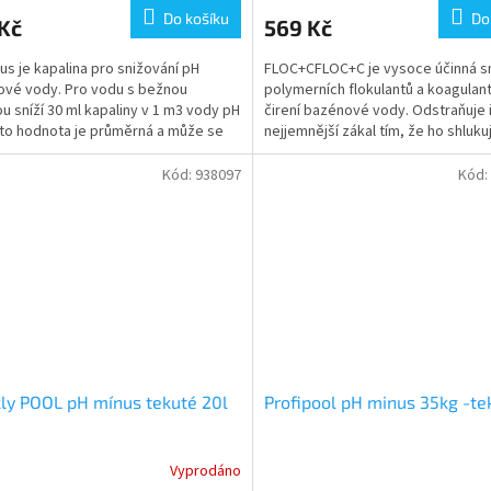
Do košíku
Do
Kč
569 Kč
us je kapalina pro snižování pH
FLOC+CFLOC+C je vysoce účinná 
vé vody. Pro vodu s bežnou
polymerních flokulantů a koagulan
tou sníží 30 ml kapaliny v 1 m3 vody pH
čirení bazénové vody. Odstraňuje i
ato hodnota je průměrná a může se
nejjemnější zákal tím, že ho shluku
ři používání...
pevných vloček, které...
Kód:
938097
Kód:
ly POOL pH mínus tekuté 20l
Profipool pH minus 35kg -te
Vyprodáno