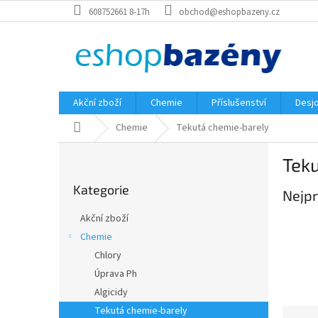
Přejít
608752661 8-17h
obchod@eshopbazeny.cz
na
obsah
Akční zboží
Chemie
Příslušenství
Desjo
Domů
Chemie
Tekutá chemie-barely
P
Tek
o
Přeskočit
s
Kategorie
kategorie
Nejpr
t
r
Akční zboží
a
Chemie
n
Chlory
n
í
Úprava Ph
p
Algicidy
a
Tekutá chemie-barely
Ř