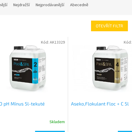
nější
Nejdražší
Nejprodávanější
Abecedně
OTEVŘÍT FILTR
Kód:
AK13329
Kód
 pH Mínus 5l-tekuté
Aseko,Flokulant Floc + C 5l
Skladem