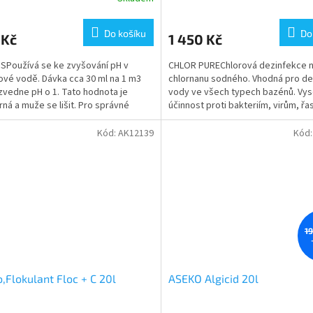
Do košíku
Do
 Kč
1 450 Kč
SPoužívá se ke zvyšování pH v
CHLOR PUREChlorová dezinfekce n
vé vodě. Dávka cca 30 ml na 1 m3
chlornanu sodného. Vhodná pro de
zvedne pH o 1. Tato hodnota je
vody ve všech typech bazénů. Vy
ná a muže se lišit. Pro správné
účinnost proti bakteriím, virům, ř
ání přípravku pH...
plísním. Vyžaduje...
Kód:
AK12139
Kód
1
,Flokulant Floc + C 20l
ASEKO Algicid 20l