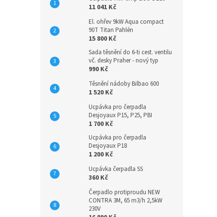
11 041 Kč
El. ohřev 9kW Aqua compact
90T Titan Pahlén
15 800 Kč
Sada těsnění do 6-ti cest. ventilu
vč. desky Praher - nový typ
990 Kč
Těsnění nádoby Bilbao 600
1 520 Kč
Ucpávka pro čerpadla
Desjoyaux P15, P25, PBI
1 700 Kč
Ucpávka pro čerpadla
Desjoyaux P18
1 200 Kč
Ucpávka čerpadla SS
360 Kč
Čerpadlo protiproudu NEW
CONTRA 3M, 65 m3/h 2,5kW
230V