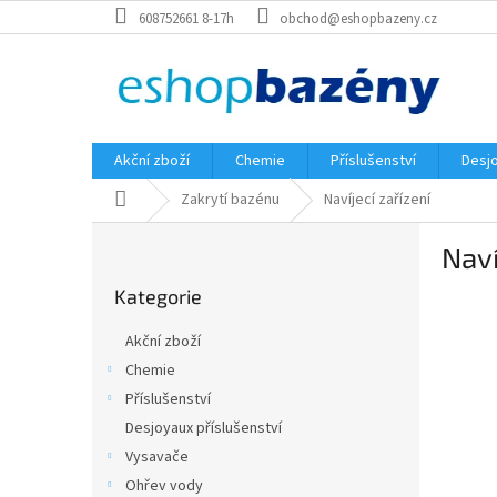
Přejít
608752661 8-17h
obchod@eshopbazeny.cz
na
obsah
Akční zboží
Chemie
Příslušenství
Desjo
Domů
Zakrytí bazénu
Navíjecí zařízení
P
Naví
o
Přeskočit
s
Kategorie
kategorie
t
r
Akční zboží
a
Chemie
n
Příslušenství
n
í
Desjoyaux příslušenství
p
Vysavače
a
Ohřev vody