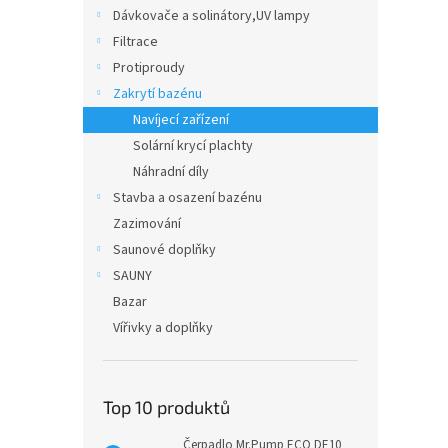
n
Dávkovače a solinátory,UV lampy
e
Filtrace
l
Protiproudy
Zakrytí bazénu
Navíjecí zařízení
Solární krycí plachty
Náhradní díly
Stavba a osazení bazénu
Zazimování
Saunové doplňky
SAUNY
Bazar
Vířivky a doplňky
Top 10 produktů
Čerpadlo Mr.Pump ECO DE10