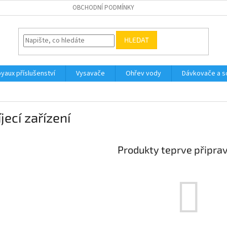
OBCHODNÍ PODMÍNKY
HLEDAT
yaux příslušenství
Vysavače
Ohřev vody
Dávkovače a so
jecí zařízení
Produkty teprve připra