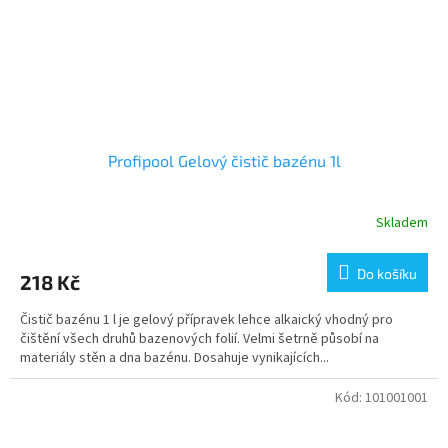
Profipool Gelový čistič bazénu 1l
Skladem
Do košíku
218 Kč
Čistič bazénu 1 l je gelový přípravek lehce alkaický vhodný pro
čištění všech druhů bazenových folií. Velmi šetrně působí na
materiály stěn a dna bazénu. Dosahuje vynikajících...
Kód:
101001001