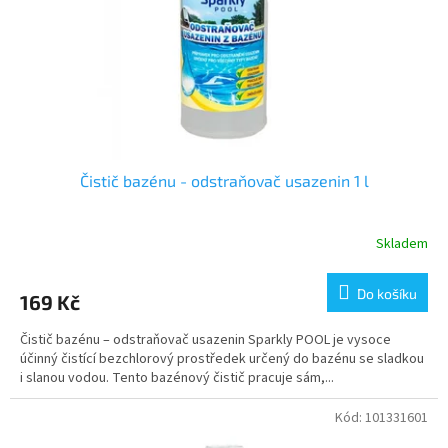
o
d
u
k
t
ů
Čistič bazénu - odstraňovač usazenin 1 l
Skladem
Do košíku
169 Kč
Čistič bazénu – odstraňovač usazenin Sparkly POOL je vysoce
účinný čistící bezchlorový prostředek určený do bazénu se sladkou
i slanou vodou. Tento bazénový čistič pracuje sám,...
Kód:
101331601