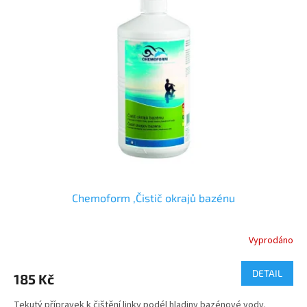
Chemoform ,Čistič okrajů bazénu
Vyprodáno
DETAIL
185 Kč
Tekutý přípravek k čištění linky podél hladiny bazénové vody.