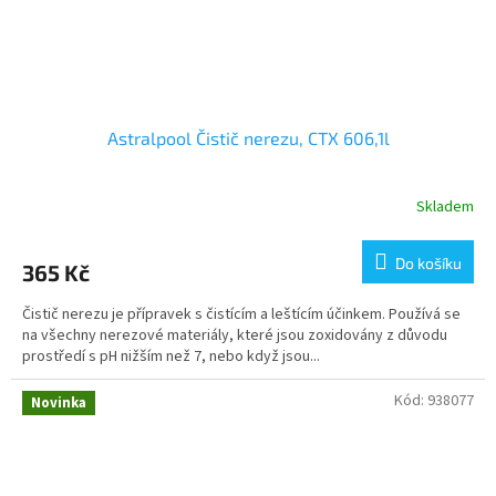
Astralpool Čistič nerezu, CTX 606,1l
Skladem
Do košíku
365 Kč
Čistič nerezu je přípravek s čistícím a leštícím účinkem. Používá se
na všechny nerezové materiály, které jsou zoxidovány z důvodu
prostředí s pH nižším než 7, nebo když jsou...
Kód:
938077
Novinka