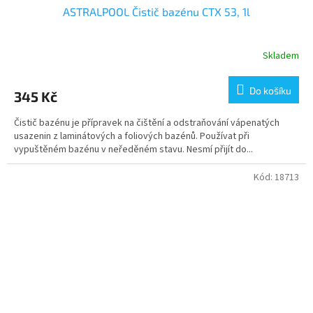
ASTRALPOOL Čistič bazénu CTX 53, 1l
Skladem
Do košíku
345 Kč
Čistič bazénu je přípravek na čištění a odstraňování vápenatých
usazenin z laminátových a foliových bazénů. Používat při
vypuštěném bazénu v neředěném stavu. Nesmí přijít do...
Kód:
18713