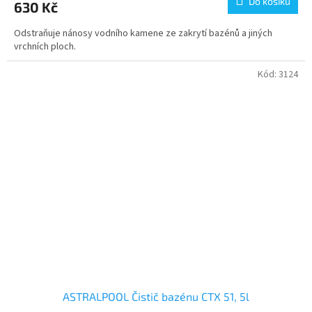
Do košíku
630 Kč
Odstraňuje nánosy vodního kamene ze zakrytí bazénů a jiných
vrchních ploch.
Kód:
3124
ASTRALPOOL Čistič bazénu CTX 51, 5l