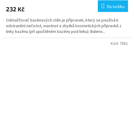
Do košíku
232 Kč
Odmašťovač bazénových stěn je přípravek, který se používá k
odstranění nečistot, mastnot a zbytků kosmetických přípravků z
linky bazénu (při upuštěném bazénu pod linku). Baleno...
Kód:
7881