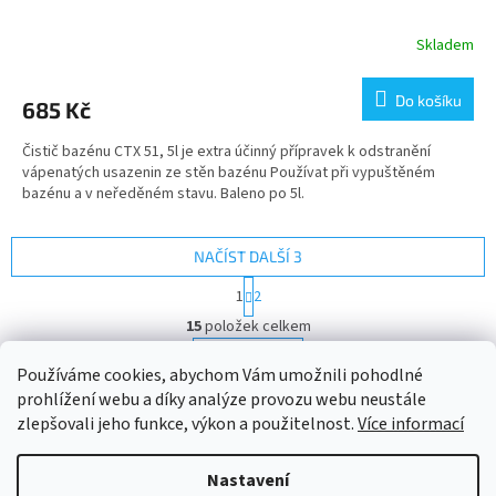
Skladem
Do košíku
685 Kč
Čistič bazénu CTX 51, 5l je extra účinný přípravek k odstranění
vápenatých usazenin ze stěn bazénu Používat při vypuštěném
bazénu a v neředěném stavu. Baleno po 5l.
NAČÍST DALŠÍ 3
S
1
2
t
O
r
15
položek celkem
v
á
l
NAHORU
n
Používáme cookies, abychom Vám umožnili pohodlné
á
k
prohlížení webu a díky analýze provozu webu neustále
d
o
v
Z
a
zlepšovali jeho funkce, výkon a použitelnost.
Více informací
á
c
á
n
í
Vytvořil Shoptet
p
í
Nastavení
p
a