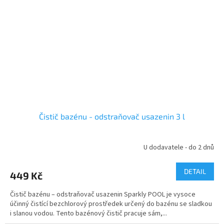
Čistič bazénu - odstraňovač usazenin 3 l
U dodavatele - do 2 dnů
DETAIL
449 Kč
Čistič bazénu – odstraňovač usazenin Sparkly POOL je vysoce
účinný čistící bezchlorový prostředek určený do bazénu se sladkou
i slanou vodou. Tento bazénový čistič pracuje sám,...