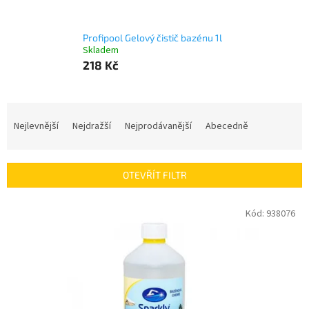
Profipool Gelový čistič bazénu 1l
Skladem
218 Kč
Ř
a
Nejlevnější
Nejdražší
Nejprodávanější
Abecedně
z
e
n
OTEVŘÍT FILTR
í
p
V
Kód:
938076
r
ý
o
p
d
i
u
s
k
p
t
r
ů