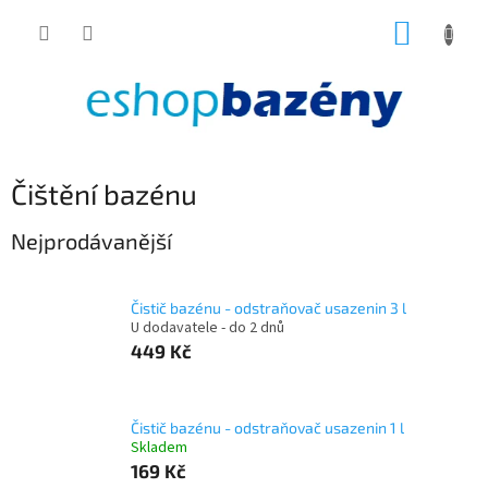
Přejít
NÁKUP
na
obsah
KOŠÍK
Čištění bazénu
Nejprodávanější
Čistič bazénu - odstraňovač usazenin 3 l
U dodavatele - do 2 dnů
449 Kč
Čistič bazénu - odstraňovač usazenin 1 l
Skladem
169 Kč