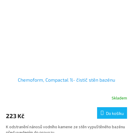
Chemoform, Compactal 1l- čistič stěn bazénu
Skladem
Do košíku
223 Kč
K odstranění nánosů vodního kamene ze stěn vypuštěného bazénu
před uvedením do provozu.