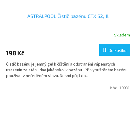
ASTRALPOOL Čistič bazénu CTX 52, 1l
Skladem
Do košíku
198 Kč
Čistič bazénu je jemný gel k čištění a odstranění vápenatých
usazenin ze stěn i dna jakéhokoliv bazénu.. Při vypuštěném bazénu
používat v neředěném stavu. Nesmí přijít do...
Kód:
10031