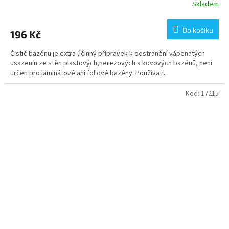
Skladem
Do košíku
196 Kč
Čistič bazénu je extra účinný přípravek k odstranění vápenatých
usazenin ze stěn plastových,nerezových a kovových bazénů, neni
určen pro laminátové ani foliové bazény. Používat...
Kód:
17215