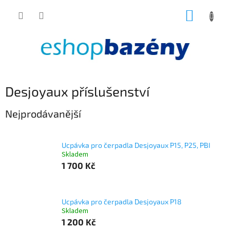
Přejít
NÁKUP
na
obsah
KOŠÍK
Desjoyaux příslušenství
Nejprodávanější
Ucpávka pro čerpadla Desjoyaux P15, P25, PBI
Skladem
1 700 Kč
Ucpávka pro čerpadla Desjoyaux P18
Skladem
1 200 Kč