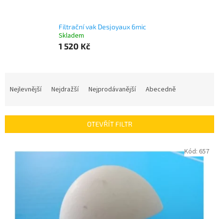
Filtrační vak Desjoyaux 6mic
Skladem
1 520 Kč
Ř
a
Nejlevnější
Nejdražší
Nejprodávanější
Abecedně
z
e
n
OTEVŘÍT FILTR
í
p
V
Kód:
657
r
ý
o
p
d
i
u
s
k
p
t
r
ů