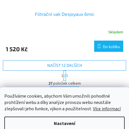
Filtrační vak Desjoyaux 6mic
Skladem
Do košíku
1 520 Kč
NAČÍST 12 DALŠÍCH
S
1
3
t
O
r
27
položek celkem
v
á
l
NAHORU
n
Používáme cookies, abychom Vám umožnili pohodlné
á
k
prohlížení webu a díky analýze provozu webu neustále
d
o
v
Z
a
zlepšovali jeho funkce, výkon a použitelnost.
Více informací
á
c
á
n
í
Vytvořil Shoptet
p
í
Nastavení
p
a