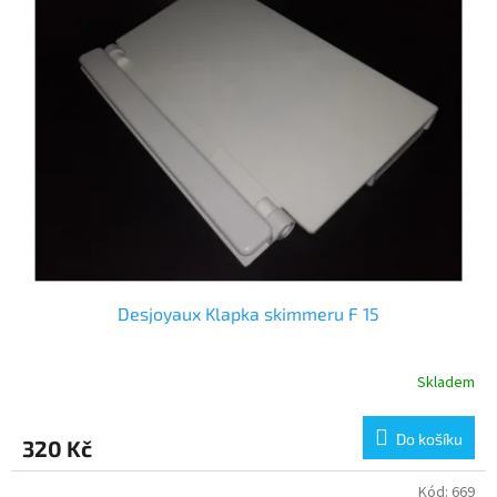
Desjoyaux Klapka skimmeru F 15
Skladem
Do košíku
320 Kč
Kód:
669