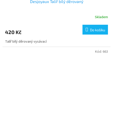
Desjoyaux Talíř bílý děrovaný
Skladem
Do košíku
420 Kč
Talíř bílý děrovaný vysávací
Kód:
663