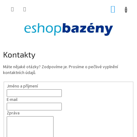
Přejít
NÁKUP
na
obsah
KOŠÍK
Kontakty
Máte nějaké otázky? Zodpovíme je. Prosíme o pečlivé vyplnění
kontaktních údajů.
Jméno a příjmení
E-mail
Zpráva