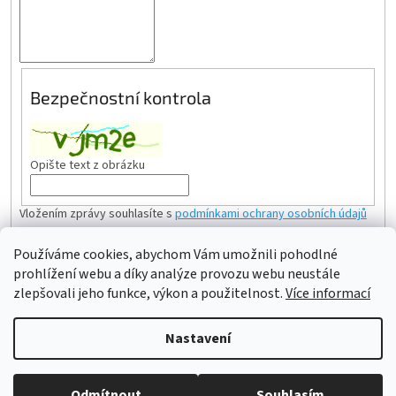
Bezpečnostní kontrola
Opište text z obrázku
Vložením zprávy souhlasíte s
podmínkami ochrany osobních údajů
Používáme cookies, abychom Vám umožnili pohodlné
ODESLAT
prohlížení webu a díky analýze provozu webu neustále
Z
zlepšovali jeho funkce, výkon a použitelnost.
Více informací
á
Vytvořil Shoptet
p
Nastavení
a
t
Copyright 2026
ESHOPBAZÉNY
. Všechna práva vyhrazena.
Upravit
í
Odmítnout
Souhlasím
nastavení cookies