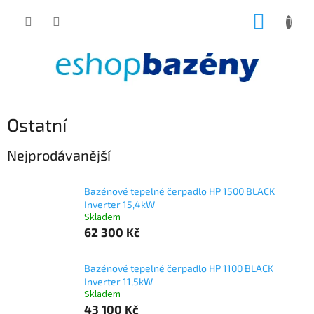
Přejít
NÁKUP
na
obsah
KOŠÍK
Ostatní
Nejprodávanější
Bazénové tepelné čerpadlo HP 1500 BLACK
Inverter 15,4kW
Skladem
62 300 Kč
Bazénové tepelné čerpadlo HP 1100 BLACK
Inverter 11,5kW
Skladem
43 100 Kč