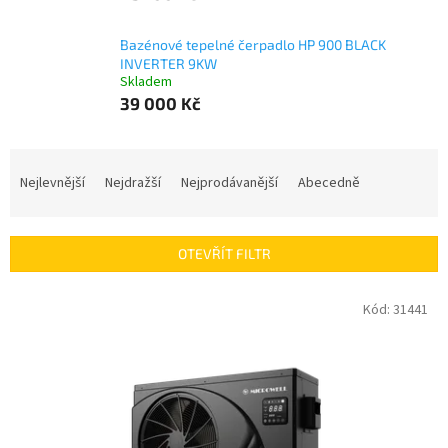
Bazénové tepelné čerpadlo HP 900 BLACK
INVERTER 9KW
Skladem
39 000 Kč
Ř
a
Nejlevnější
Nejdražší
Nejprodávanější
Abecedně
z
e
n
OTEVŘÍT FILTR
í
p
V
Kód:
31441
r
ý
o
p
d
i
u
s
k
p
t
r
ů