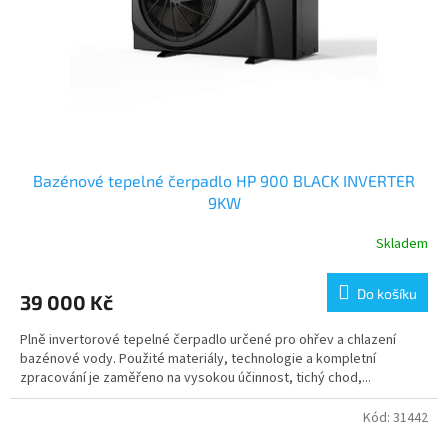
o
d
u
k
t
ů
Bazénové tepelné čerpadlo HP 900 BLACK INVERTER
9KW
Skladem
Do košíku
39 000 Kč
Plně invertorové tepelné čerpadlo určené pro ohřev a chlazení
bazénové vody. Použité materiály, technologie a kompletní
zpracování je zaměřeno na vysokou účinnost, tichý chod,...
Kód:
31442