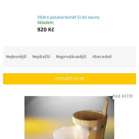
Vědro polykarbonát 5l do sauny
Skladem
920 Kč
Ř
a
Nejlevnější
Nejdražší
Nejprodávanější
Abecedně
z
e
n
OTEVŘÍT FILTR
í
p
V
Kód:
83735
r
ý
o
p
d
i
u
s
k
p
t
r
ů