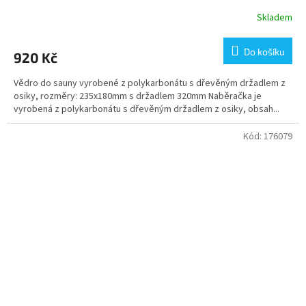
Skladem
Do košíku
920 Kč
Vědro do sauny vyrobené z polykarbonátu s dřevěným držadlem z
osiky, rozměry: 235x180mm s držadlem 320mm Naběračka je
vyrobená z polykarbonátu s dřevěným držadlem z osiky, obsah...
Kód:
176079