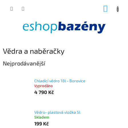
Přejít
NÁKUP
na
obsah
KOŠÍK
Vědra a naběračky
Nejprodávanější
Chladící vědro 18l - Borovice
Vyprodáno
4 790 Kč
Vědro- plastová vložka 5l
Skladem
199 Kč