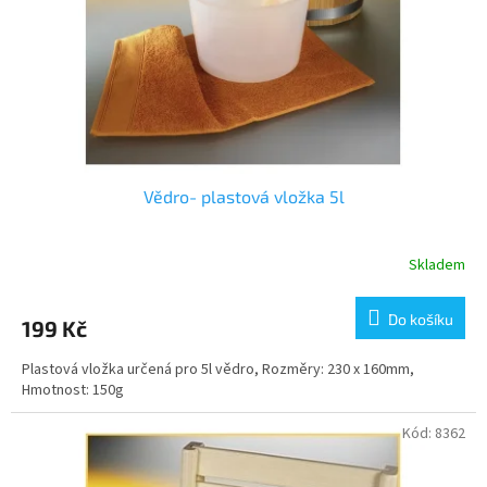
o
d
u
k
t
ů
Vědro- plastová vložka 5l
Skladem
Do košíku
199 Kč
Plastová vložka určená pro 5l vědro, Rozměry: 230 x 160mm,
Hmotnost: 150g
Kód:
8362