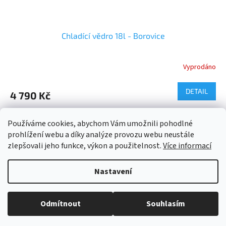
Chladící vědro 18l - Borovice
Vyprodáno
DETAIL
4 790 Kč
9
položek celkem
O
Používáme cookies, abychom Vám umožnili pohodlné
v
prohlížení webu a díky analýze provozu webu neustále
l
Z
zlepšovali jeho funkce, výkon a použitelnost.
Více informací
á
á
d
Vytvořil Shoptet
p
a
Nastavení
a
c
t
í
Copyright 2026
ESHOPBAZÉNY
. Všechna práva vyhrazena.
Upravit
í
p
Odmítnout
Souhlasím
nastavení cookies
r
v