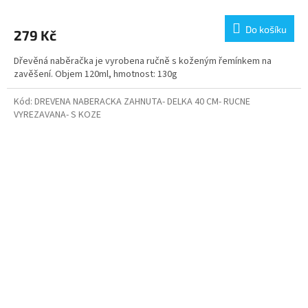
Do košíku
279 Kč
Dřevěná naběračka je vyrobena ručně s koženým řemínkem na
zavěšení. Objem 120ml, hmotnost: 130g
Kód:
DREVENA NABERACKA ZAHNUTA- DELKA 40 CM- RUCNE
VYREZAVANA- S KOZE