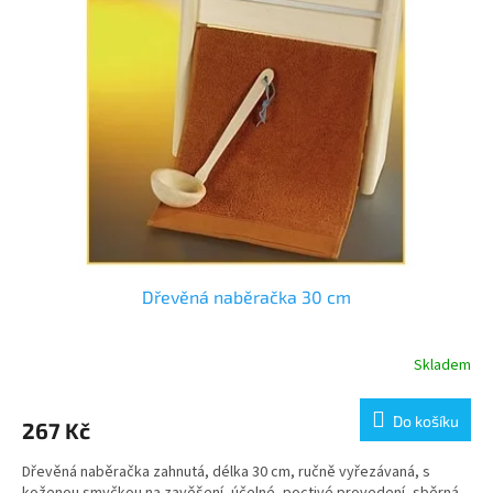
Dřevěná naběračka 30 cm
Skladem
Do košíku
267 Kč
Dřevěná naběračka zahnutá, délka 30 cm, ručně vyřezávaná, s
koženou smyčkou na zavěšení, účelné, poctivé provedení, sběrná