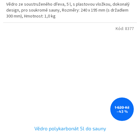
Vědro ze soustruženého dřeva, 5 l, s plastovou vložkou, dokonalý
design, pro soukromé sauny, Rozměry: 240 x 195 mm (s držadlem
300 mm), Hmotnost: 1,0 kg
Kód:
8377
1 620 Kč
–43 %
Vědro polykarbonát 5l do sauny