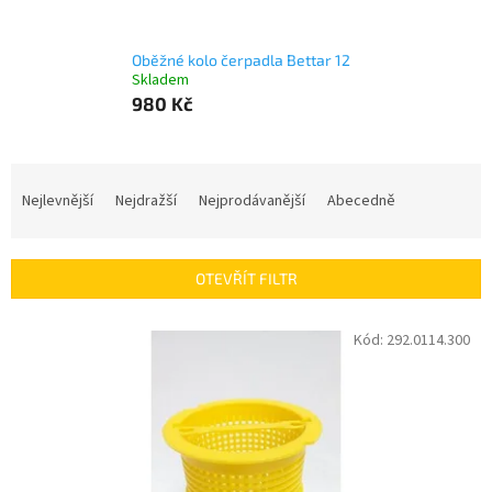
Oběžné kolo čerpadla Bettar 12
Skladem
980 Kč
Ř
a
Nejlevnější
Nejdražší
Nejprodávanější
Abecedně
z
e
n
OTEVŘÍT FILTR
í
p
V
Kód:
292.0114.300
r
ý
o
p
d
i
u
s
k
p
t
r
ů