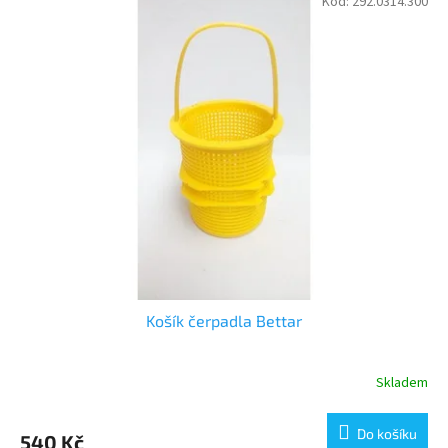
Kód:
292.0314.300
Košík čerpadla Bettar
Skladem
Do košíku
540 Kč