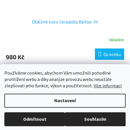
Oběžné kolo čerpadla Bettar 14
Skladem
Do košíku
980 Kč
7
položek celkem
Používáme cookies, abychom Vám umožnili pohodlné
O
v
prohlížení webu a díky analýze provozu webu neustále
l
Z
zlepšovali jeho funkce, výkon a použitelnost.
Více informací
á
á
d
Vytvořil Shoptet
p
Nastavení
a
a
c
t
í
Copyright 2026
ESHOPBAZÉNY
. Všechna práva vyhrazena.
Upravit
í
p
Odmítnout
Souhlasím
nastavení cookies
r
v