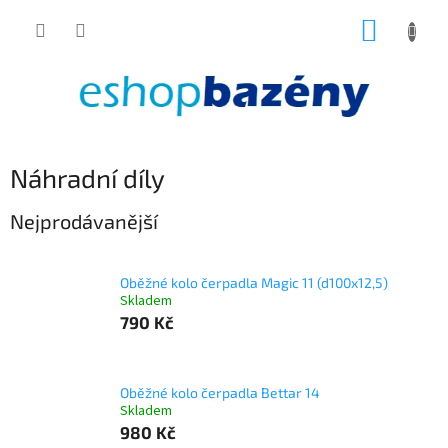
Přejít
NÁKUP
na
obsah
KOŠÍK
Náhradní díly
Nejprodávanější
Oběžné kolo čerpadla Magic 11 (d100x12,5)
Skladem
790 Kč
Oběžné kolo čerpadla Bettar 14
Skladem
980 Kč