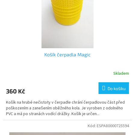
o
d
u
k
t
ů
Košík čerpadla Magic
Skladem
Do košíku
360 Kč
Košík na hrubé nečistoty v čerpadle chrání čerpadlovou část před
poškozením a zanešením oběžného kola. Je vyroben z odolného
PVC a má po stranách vodící drážky. Košík je určen...
Kód:
ESPA80000725594