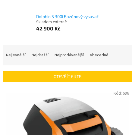
Dolphin S 300i Bazénový vysavač
Skladem externě
42 900 Kč
Ř
a
Nejlevnější
Nejdražší
Nejprodávanější
Abecedně
z
e
n
OTEVŘÍT FILTR
í
p
V
Kód:
696
r
ý
o
p
d
i
u
s
k
p
t
r
ů