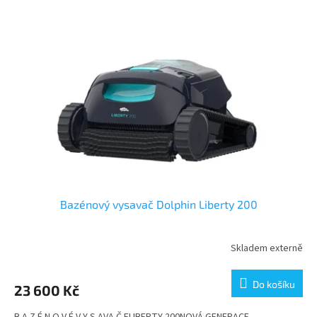
Bazénový vysavač Dolphin Liberty 200
Skladem externě
Do košíku
23 600 Kč
B A Z É N O V É V Y S AVA Č ELIBERTY 200NOVÁ GENERACE