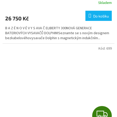
Skladem
Do košíku
26 750 Kč
B A Z É N O V É V Y S AVA Č ELIBERTY 300NOVÁ GENERACE
BATERIOVÝCH VYSAVAČŮ DOLPHIN!Seznamte se s novým designem
bezkabelovéhovysavače Dolphin s magnetickým indukčním...
Kód:
699
Z