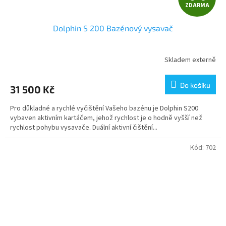
ZDARMA
D
Dolphin S 200 Bazénový vysavač
A
R
Skladem externě
M
Do košíku
31 500 Kč
A
Pro důkladné a rychlé vyčištění Vašeho bazénu je Dolphin S200
vybaven aktivním kartáčem, jehož rychlost je o hodně vyšší než
rychlost pohybu vysavače. Duální aktivní čištění...
Kód:
702