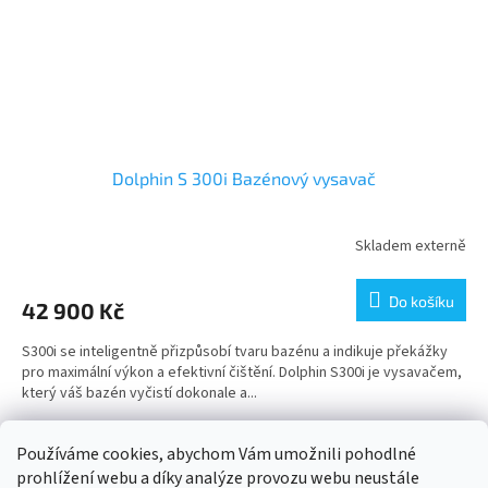
Dolphin S 300i Bazénový vysavač
Skladem externě
Do košíku
42 900 Kč
S300i se inteligentně přizpůsobí tvaru bazénu a indikuje překážky
pro maximální výkon a efektivní čištění. Dolphin S300i je vysavačem,
který váš bazén vyčistí dokonale a...
5
položek celkem
O
Používáme cookies, abychom Vám umožnili pohodlné
v
prohlížení webu a díky analýze provozu webu neustále