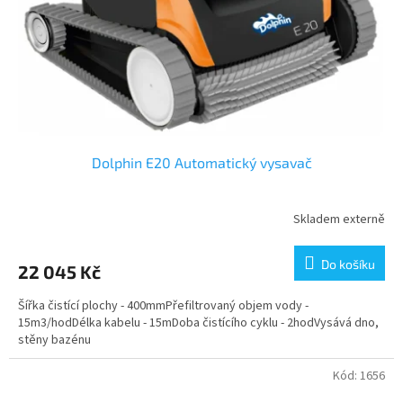
o
d
u
k
t
ů
Dolphin E20 Automatický vysavač
Skladem externě
Do košíku
22 045 Kč
Šířka čistící plochy - 400mmPřefiltrovaný objem vody -
15m3/hodDélka kabelu - 15mDoba čistícího cyklu - 2hodVysává dno,
stěny bazénu
Kód:
1656