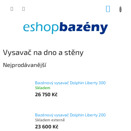
Přejít
NÁKUP
na
obsah
KOŠÍK
Vysavač na dno a stěny
Nejprodávanější
Bazénový vysavač Dolphin Liberty 300
Skladem
26 750 Kč
Bazénový vysavač Dolphin Liberty 200
Skladem externě
23 600 Kč