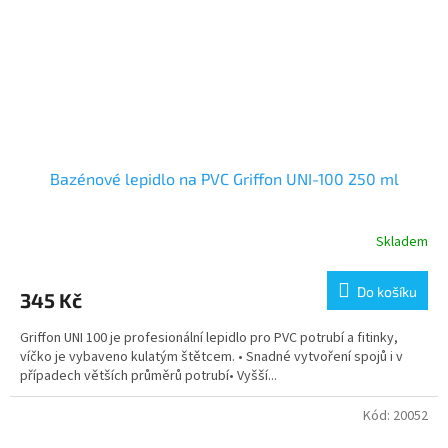
Bazénové lepidlo na PVC Griffon UNI-100 250 ml
Skladem
Do košíku
345 Kč
Griffon UNI 100 je profesionální lepidlo pro PVC potrubí a fitinky,
víčko je vybaveno kulatým štětcem. • Snadné vytvoření spojů i v
případech větších průměrů potrubí• Vyšší...
Kód:
20052