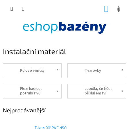
Přejít
NÁKUP
na
obsah
KOŠÍK
Instalační materiál
Kulové ventily
Tvarovky
Flexi hadice,
Lepidla, čističe,
potrubí PVC
příslušenství
Nejprodávanější
T-kus 90°PVC d50