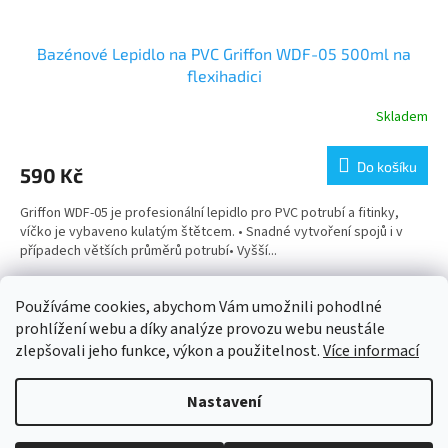
Bazénové Lepidlo na PVC Griffon WDF-05 500ml na
flexihadici
Skladem
Do košíku
590 Kč
Griffon WDF-05 je profesionální lepidlo pro PVC potrubí a fitinky,
víčko je vybaveno kulatým štětcem. • Snadné vytvoření spojů i v
případech větších průměrů potrubí• Vyšší...
7
položek celkem
Používáme cookies, abychom Vám umožnili pohodlné
O
v
prohlížení webu a díky analýze provozu webu neustále
l
Z
zlepšovali jeho funkce, výkon a použitelnost.
Více informací
á
á
d
Vytvořil Shoptet
p
Nastavení
a
a
c
t
í