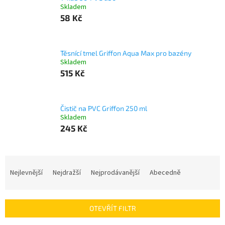
Skladem
58 Kč
Těsnící tmel Griffon Aqua Max pro bazény
Skladem
515 Kč
Čistič na PVC Griffon 250 ml
Skladem
245 Kč
Ř
a
Nejlevnější
Nejdražší
Nejprodávanější
Abecedně
z
e
n
OTEVŘÍT FILTR
í