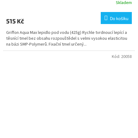
Skladem
Do košíku
515 Kč
Griffon Aqua Max lepidlo pod vodu (425g) Rychle tvrdnoucí lepící a
těsnící tmel bez obsahu rozpouštědel s velmi vysokou elasticitou
na bázi SMP-Polymerů. Fixační tmel určený...
Kód:
20058