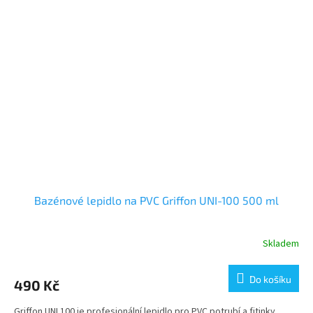
Bazénové lepidlo na PVC Griffon UNI-100 500 ml
Skladem
Do košíku
490 Kč
Griffon UNI 100 je profesionální lepidlo pro PVC potrubí a fitinky,