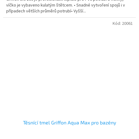
víčko je vybaveno kulatým štětcem. • Snadné vytvoření spojů i v
případech větších průměrů potrubí• Vyšší...
Kód:
20061
Těsnící tmel Griffon Aqua Max pro bazény