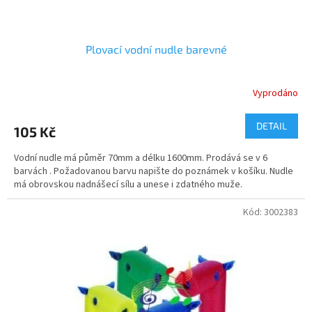
ů
Plovací vodní nudle barevné
Vyprodáno
DETAIL
105 Kč
Vodní nudle má půměr 70mm a délku 1600mm. Prodává se v 6
barvách . Požadovanou barvu napište do poznámek v košíku. Nudle
má obrovskou nadnášecí sílu a unese i zdatného muže.
Kód:
3002383