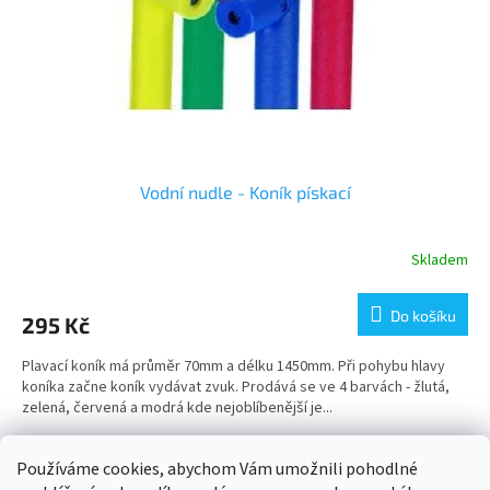
Vodní nudle - Koník pískací
Skladem
Do košíku
295 Kč
Plavací koník má průměr 70mm a délku 1450mm. Při pohybu hlavy
koníka začne koník vydávat zvuk. Prodává se ve 4 barvách - žlutá,
zelená, červená a modrá kde nejoblíbenější je...
2
položek celkem
O
Používáme cookies, abychom Vám umožnili pohodlné
v