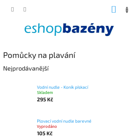
Přejít
NÁKUP
na
obsah
KOŠÍK
Pomůcky na plavání
Nejprodávanější
Vodní nudle - Koník pískací
Skladem
295 Kč
Plovací vodní nudle barevné
Vyprodáno
105 Kč