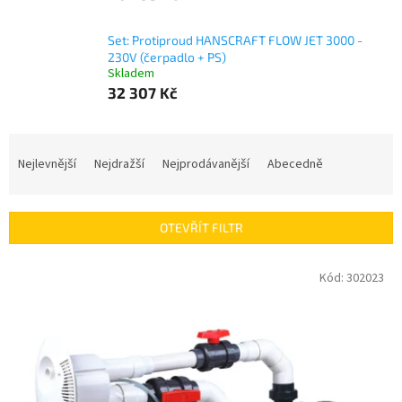
Set: Protiproud HANSCRAFT FLOW JET 3000 -
230V (čerpadlo + PS)
Skladem
32 307 Kč
Ř
a
Nejlevnější
Nejdražší
Nejprodávanější
Abecedně
z
e
n
OTEVŘÍT FILTR
í
p
V
Kód:
302023
r
ý
o
p
d
i
u
s
k
p
t
r
ů