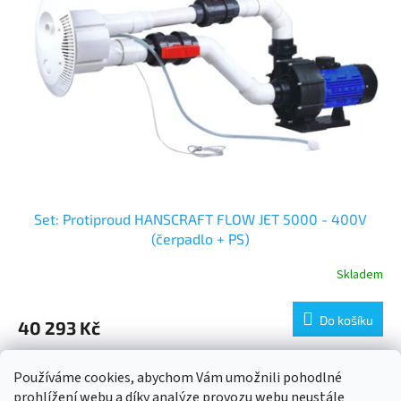
Set: Protiproud HANSCRAFT FLOW JET 5000 - 400V
(čerpadlo + PS)
Skladem
Do košíku
40 293 Kč
3
položek celkem
O
Používáme cookies, abychom Vám umožnili pohodlné
v
prohlížení webu a díky analýze provozu webu neustále