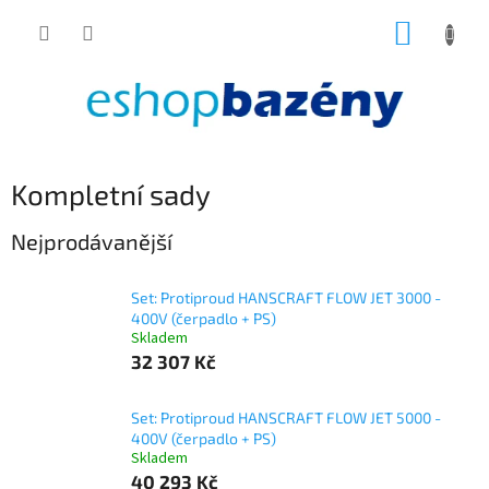
Přejít
NÁKUP
na
obsah
KOŠÍK
Kompletní sady
Nejprodávanější
Set: Protiproud HANSCRAFT FLOW JET 3000 -
400V (čerpadlo + PS)
Skladem
32 307 Kč
Set: Protiproud HANSCRAFT FLOW JET 5000 -
400V (čerpadlo + PS)
Skladem
40 293 Kč