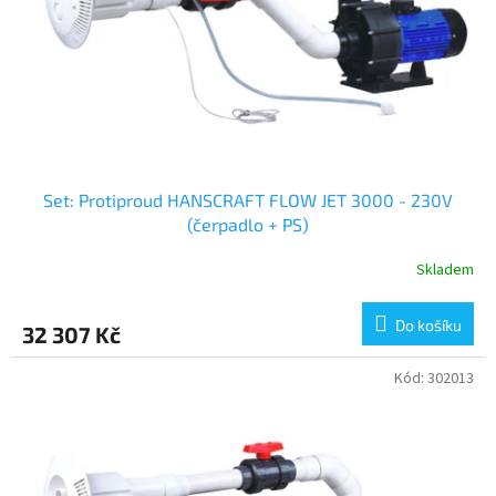
o
d
u
k
t
ů
Set: Protiproud HANSCRAFT FLOW JET 3000 - 230V
(čerpadlo + PS)
Skladem
Do košíku
32 307 Kč
Kód:
302013