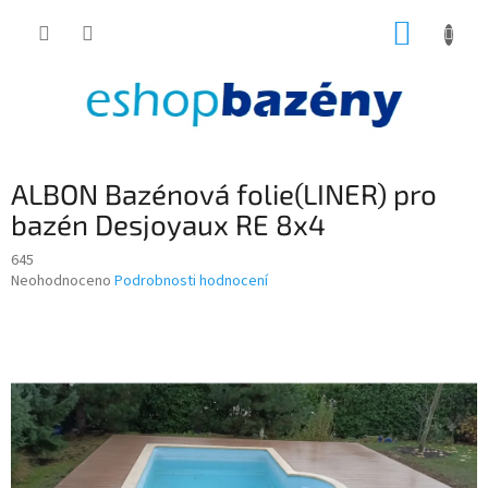
Přejít
NÁKUP
na
obsah
KOŠÍK
ALBON Bazénová folie(LINER) pro
bazén Desjoyaux RE 8x4
645
Průměrné
Neohodnoceno
Podrobnosti hodnocení
hodnocení
produktu
je
0,0
z
5
hvězdiček.