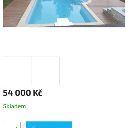
54 000 Kč
Měrná
Skladem
cena: