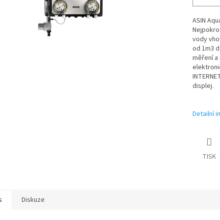
ASIN Aqu
Nejpokroč
vody vho
od 1m3 do
měření a
elektron
INTERNETU
displej.
Detailní 
TISK
s
Diskuze