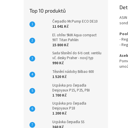
Det
Top 10 produktů
ASIN
Čerpadlo Mr.Pump ECO DE10
sond
11 041 Kč
Pool
El. ohřev 9kW Aqua compact
- Re
90T Titan Pahlén
- Re
15 800 Kč
Sada těsnění do 6-ti cest. ventilu
Asek
vč. desky Praher - nový typ
Pomo
990 Kč
umož
Těsnění nádoby Bilbao 600
1 520 Kč
Ucpávka pro čerpadla
Desjoyaux P15, P25, PBI
1 700 Kč
Ucpávka pro čerpadla
Desjoyaux P18
1 200 Kč
Ucpávka čerpadla SS
360 Kč