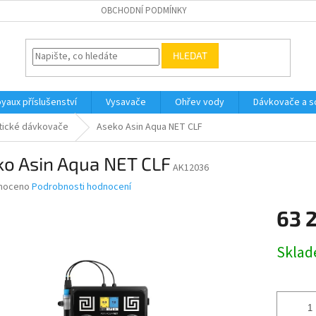
OBCHODNÍ PODMÍNKY
HLEDAT
yaux příslušenství
Vysavače
Ohřev vody
Dávkovače a so
tické dávkovače
Aseko Asin Aqua NET CLF
ko Asin Aqua NET CLF
AK12036
né
noceno
Podrobnosti hodnocení
ní
63 
u
Měrná
Skla
cena:
ek.