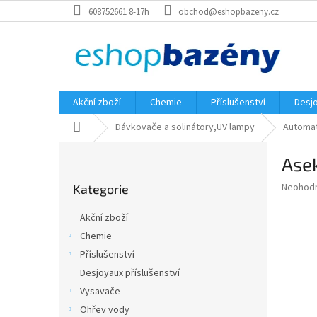
Přejít
608752661 8-17h
obchod@eshopbazeny.cz
na
obsah
Akční zboží
Chemie
Příslušenství
Desjo
Domů
Dávkovače a solinátory,UV lampy
Automa
P
Ase
o
Přeskočit
s
Průměr
Neohod
Kategorie
kategorie
t
hodnoce
r
produkt
Akční zboží
a
je
Chemie
0,0
n
z
Příslušenství
n
5
í
Desjoyaux příslušenství
hvězdič
p
Vysavače
a
Ohřev vody