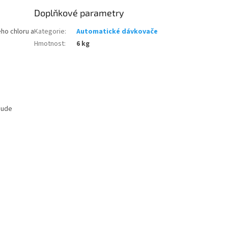
Doplňkové parametry
ho chloru a
Kategorie
:
Automatické dávkovače
Hmotnost
:
6 kg
bude