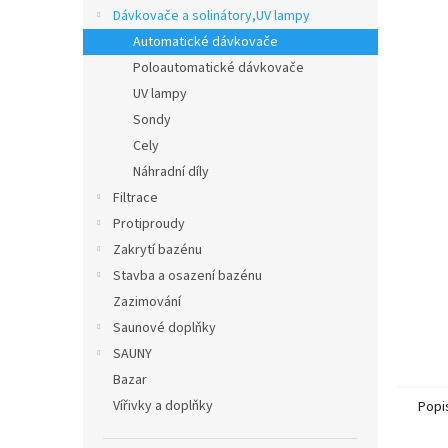
n
Dávkovače a solinátory,UV lampy
e
Automatické dávkovače
l
Poloautomatické dávkovače
UV lampy
Sondy
Cely
Náhradní díly
Filtrace
Protiproudy
Zakrytí bazénu
Stavba a osazení bazénu
Zazimování
Saunové doplňky
SAUNY
Bazar
Vířivky a doplňky
Popi