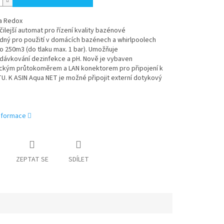
a Redox
ilejší automat pro řízení kvality bazénové
dný pro použití v domácích bazénech a whirlpoolech
 250m3 (do tlaku max. 1 bar). Umožňuje
 dávkování dezinfekce a pH. Nově je vybaven
ickým průtokoměrem a LAN konektorem pro připojení k
. K ASIN Aqua NET je možné připojit externí dotykový
informace
ZEPTAT SE
SDÍLET