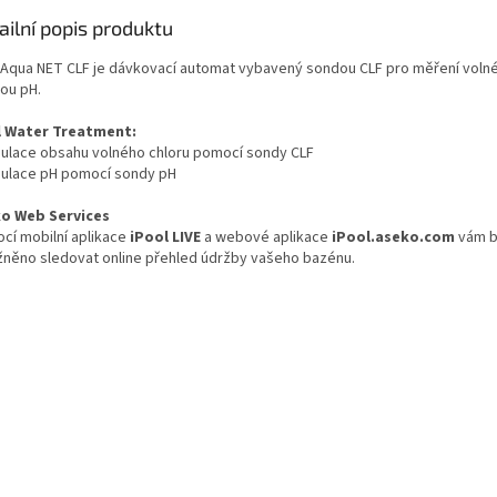
ailní popis produktu
 Aqua NET CLF je dávkovací automat vybavený sondou CLF pro měření volné
ou pH.
 Water Treatment:
gulace obsahu volného chloru pomocí sondy CLF
gulace pH pomocí sondy pH
o Web Services
cí mobilní aplikace
iPool LIVE
a webové aplikace
iPool.aseko.com
vám 
něno sledovat online přehled údržby vašeho bazénu.