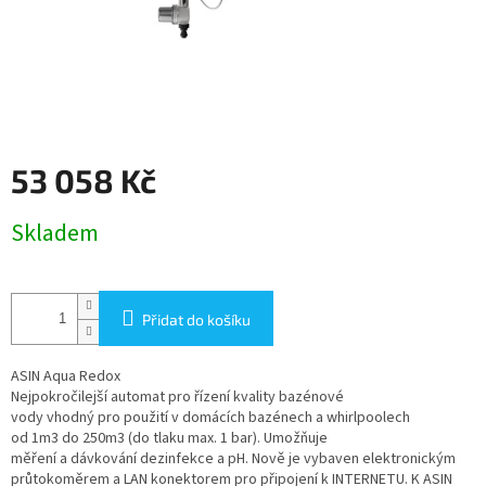
53 058 Kč
Měrná
Skladem
cena:
Přidat do košíku
ASIN Aqua Redox
Nejpokročilejší automat pro řízení kvality bazénové
vody vhodný pro použití v domácích bazénech a whirlpoolech
od 1m3 do 250m3 (do tlaku max. 1 bar). Umožňuje
měření a dávkování dezinfekce a pH. Nově je vybaven elektronickým
průtokoměrem a LAN konektorem pro připojení k INTERNETU. K ASIN