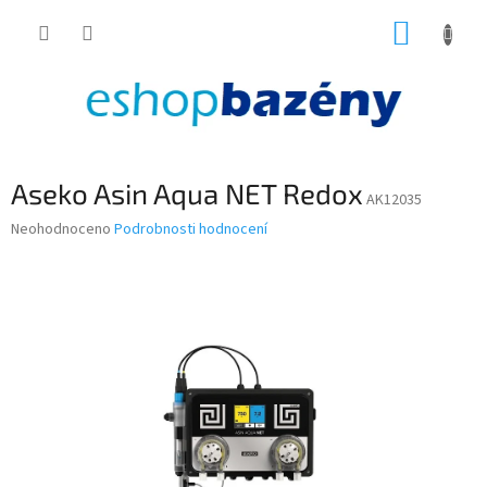
Přejít
NÁKUP
na
obsah
KOŠÍK
Aseko Asin Aqua NET Redox
AK12035
Průměrné
Neohodnoceno
Podrobnosti hodnocení
hodnocení
produktu
je
0,0
z
5
hvězdiček.