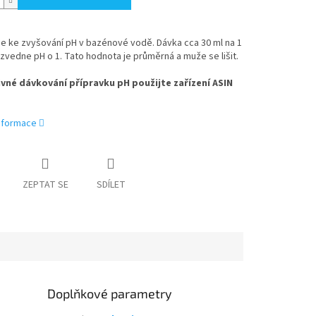
e ke zvyšování pH v bazénové vodě. Dávka cca 30 ml na 1
zvedne pH o 1. Tato hodnota je průměrná a muže se lišit.
vné dávkování přípravku pH použijte zařízení ASIN
informace
ZEPTAT SE
SDÍLET
Doplňkové parametry