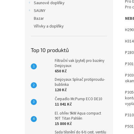
Pro 
Saunové doplňky
Pro 
SAUNY
Bazar
NEBE
Vířivky a doplňky
H290
H314
Top 10 produktů
P280
Filtrační vak (pytel) pro bazény
P301
Desjoyaux
650 Kč
P303
Desjoyaux Spínač protiproudu-
okam
bublinka
120 Kč
P305
kont
Čerpadlo Mr.Pump ECO DE10
vypl
11 041 Kč
El. ohřev 9kW Aqua compact
P310
90T Titan Pahlén
15 800 Kč
P501
Sada těsnění do 6-ti cest. ventilu