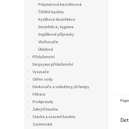
n
Polymerová bezchlorová
e
Čištění bazénu
l
Kyslíková dezinfekce
Dezinfekce, hygiena
Doplňkové přípravky
Vločkovače
Úklidová
Příslušenství
Desjoyaux příslušenství
Vysavače
Ohřev vody
Dávkovače a solinátory,UV lampy
Filtrace
Popi
Protiproudy
Zakrytí bazénu
Stavba a osazení bazénu
Det
Zazimování