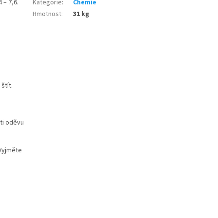
 – 7,6.
Kategorie
:
Chemie
Hmotnost
:
31 kg
štít.
ti oděvu
 Vyjměte