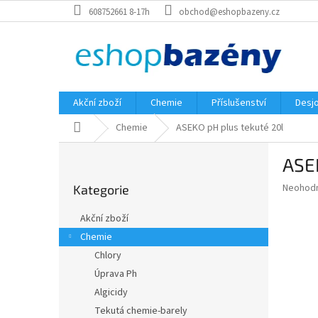
Přejít
608752661 8-17h
obchod@eshopbazeny.cz
na
obsah
Akční zboží
Chemie
Příslušenství
Desjo
Domů
Chemie
ASEKO pH plus tekuté 20l
P
ASEK
o
Přeskočit
s
Průměr
Neohod
Kategorie
kategorie
t
hodnoce
r
produkt
Akční zboží
a
je
Chemie
0,0
n
z
Chlory
n
5
í
Úprava Ph
hvězdič
p
Algicidy
a
Tekutá chemie-barely