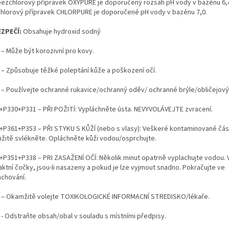
bezchlorový přípravek OXYPURE je doporučený rozsah pH vody v bazénu 6,4
chlorový přípravek CHLORPURE je doporučené pH vody v bazénu 7,0.
ZPEČÍ:
Obsahuje hydroxid sodný
 – Může být korozivní pro kovy.
 – Způsobuje těžké poleptání kůže a poškození očí.
 – Používejte ochranné rukavice/ochranný oděv/ ochranné brýle/obličejový 
+P330+P331 – PŘI POŽITÍ: Vypláchněte ústa. NEVYVOLÁVEJTE zvracení.
+P361+P353 – PŘI STYKU S KŮŽÍ (nebo s vlasy): Veškeré kontaminované čás
žitě svlékněte. Opláchněte kůži vodou/osprchujte.
+P351+P338 – PRI ZASAŽENÍ OČÍ: Několik minut opatrně vyplachujte vodou.
aktní čočky, jsou-li nasazeny a pokud je lze vyjmout snadno. Pokračujte ve
achování.
 – Okamžitě volejte TOXIKOLOGICKÉ INFORMACNÍ STREDISKO/lékaře.
 - Odstraňte obsah/obal v souladu s místními předpisy.