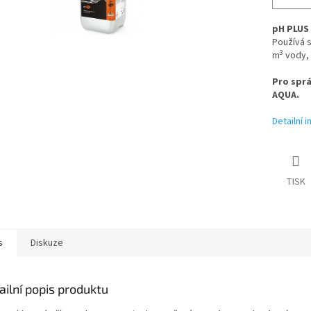
pH PLUS
Používá s
3
m
vody, 
Pro sprá
AQUA.
Detailní 
TISK
s
Diskuze
ailní popis produktu