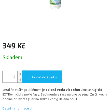
349 Kč
Měrná
Skladem
cena:
Přidat do košíku
Jestliže Vaším problémem je
zelená voda v bazénu
zkuste
Algicid
EXTRA- ničící vzniklé řasy. Sedimentuje řasy na dně bazénu. Zničí i velmi
odolné druhy řas.(1litr na 100m3 vody) Baleno po 1l.
Detailní informace