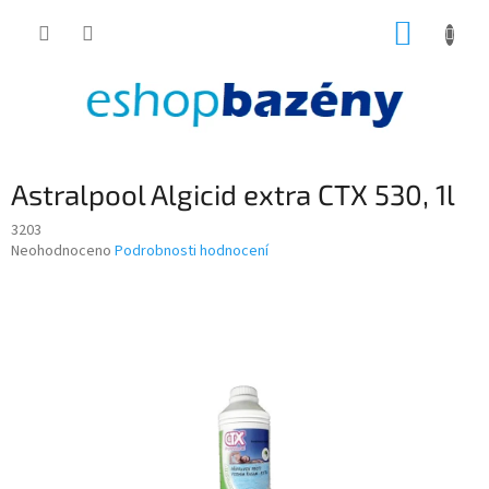
Přejít
NÁKUP
na
obsah
KOŠÍK
Astralpool Algicid extra CTX 530, 1l
3203
Průměrné
Neohodnoceno
Podrobnosti hodnocení
hodnocení
produktu
je
0,0
z
5
hvězdiček.