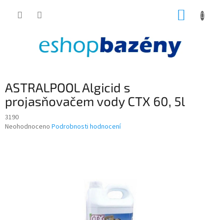
Přejít
NÁKUP
na
obsah
KOŠÍK
ASTRALPOOL Algicid s
projasňovačem vody CTX 60, 5l
3190
Průměrné
Neohodnoceno
Podrobnosti hodnocení
hodnocení
produktu
je
0,0
z
5
hvězdiček.