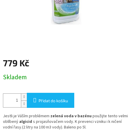
779 Kč
Měrná
Skladem
cena:
Přidat do košíku
Jestli je Váším problémem
zelená voda v bazénu
použijte tento velmi
oblíbený
algicid
s projasňovačem vody. K prevenci vzniku i k ničení
vodní řasy.(2 litry na 100 m3 vody). Baleno po 5l.