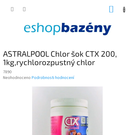
Přejít
NÁKUP
na
obsah
KOŠÍK
ASTRALPOOL Chlor šok CTX 200,
1kg,rychlorozpustný chlor
7890
Průměrné
Neohodnoceno
Podrobnosti hodnocení
hodnocení
produktu
je
0,0
z
5
hvězdiček.