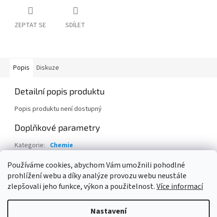
ZEPTAT SE
SDÍLET
Popis
Diskuze
Detailní popis produktu
Popis produktu není dostupný
Doplňkové parametry
Kategorie
:
Chemie
Hmotnost
:
1 kg
Používáme cookies, abychom Vám umožnili pohodlné
prohlížení webu a díky analýze provozu webu neustále
Z
zlepšovali jeho funkce, výkon a použitelnost.
Více informací
á
Vytvořil Shoptet
p
Nastavení