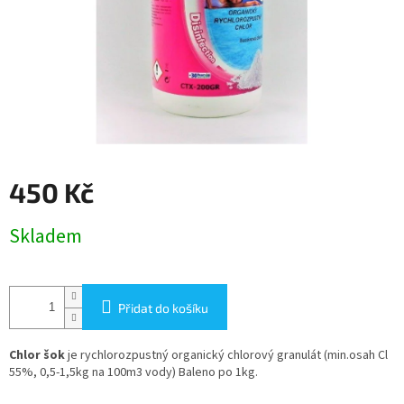
450 Kč
Měrná
Skladem
cena:
Přidat do košíku
Chlor šok
je rychlorozpustný organický chlorový granulát (min.osah Cl
55%, 0,5-1,5kg na 100m3 vody) Baleno po 1kg.