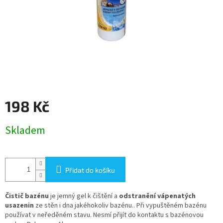
198 Kč
Měrná
Skladem
cena:
Přidat do košíku
Čistič bazénu
je jemný gel k čištění a
odstranění vápenatých
usazenin
ze stěn i dna jakéhokoliv bazénu.. Při vypuštěném bazénu
používat v neředěném stavu. Nesmí přijít do kontaktu s bazénovou