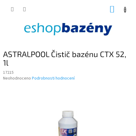
Přejít
NÁKUP
na
obsah
KOŠÍK
ASTRALPOOL Čistič bazénu CTX 52,
1l
17215
Průměrné
Neohodnoceno
Podrobnosti hodnocení
hodnocení
produktu
je
0,0
z
5
hvězdiček.