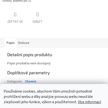
vodou. Baleno po 1l.
ZEPTAT SE
SDÍLET
Popis
Diskuze
Detailní popis produktu
Popis produktu není dostupný
Doplňkové parametry
Kategorie
:
Chemie
Hmotnost
:
1 kg
Používáme cookies, abychom Vám umožnili pohodlné
prohlížení webu a díky analýze provozu webu neustále
Z
zlepšovali jeho funkce, výkon a použitelnost.
Více informací
á