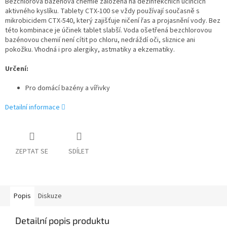
Bezchlorová bazénová chemie založená na dezinfekčních účincích
aktivného kyslíku. Tablety CTX-100 se vždy používají současně s
mikrobicidem CTX-540, který zajišťuje ničení řas a projasnění vody. Bez
této kombinace je účinek tablet slabší. Voda ošetřená bezchlorovou
bazénovou chemií není cítit po chloru, nedráždí oči, sliznice ani
pokožku. Vhodná i pro alergiky, astmatiky a ekzematiky.
Určení:
Pro domácí bazény a vířivky
Detailní informace
ZEPTAT SE
SDÍLET
Popis
Diskuze
Detailní popis produktu