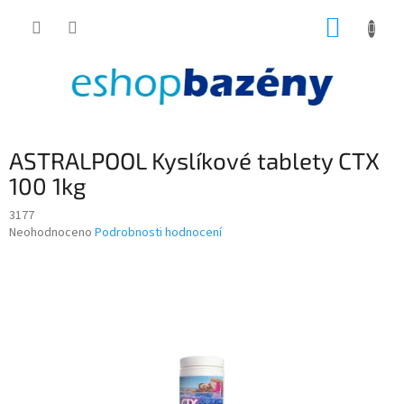
Přejít
NÁKUP
na
obsah
KOŠÍK
ASTRALPOOL Kyslíkové tablety CTX
100 1kg
3177
Průměrné
Neohodnoceno
Podrobnosti hodnocení
hodnocení
produktu
je
0,0
z
5
hvězdiček.