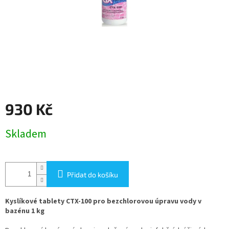
930 Kč
Měrná
Skladem
cena:
Přidat do košíku
Kyslíkové tablety CTX-100 pro bezchlorovou úpravu vody v
bazénu 1 kg