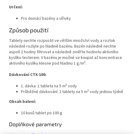
Určení:
Pro domácí bazény a vířivky
Způsob použití
Tablety nechte rozpustit ve větším množství vody a roztok
následně rozlijte po hladině bazénu. Bazén následně nechte
aspoň 2 hodiny filtrovat a následně změřte hodnotu aktivního
kyslíku testerem. V bazénu je možné se koupat až koncentrace
3
aktivního kyslíku klesne pod hladinu 1 g/m
.
Dávkování CTX-100:
3
1. dávka: 1 tableta na 5 m
vody
3
Průběžné dávkování: 2 tablety na 5 m
vody jednou týdně
Obsah balení:
10 kusů tablet po 100 g
Doplňkové parametry