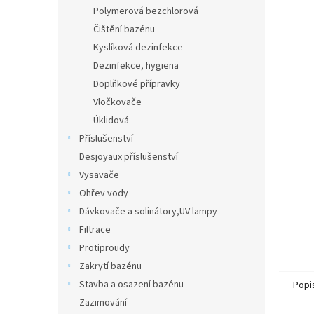
n
Polymerová bezchlorová
e
Čištění bazénu
l
Kyslíková dezinfekce
Dezinfekce, hygiena
Doplňkové přípravky
Vločkovače
Úklidová
Příslušenství
Desjoyaux příslušenství
Vysavače
Ohřev vody
Dávkovače a solinátory,UV lampy
Filtrace
Protiproudy
Zakrytí bazénu
Stavba a osazení bazénu
Popi
Zazimování