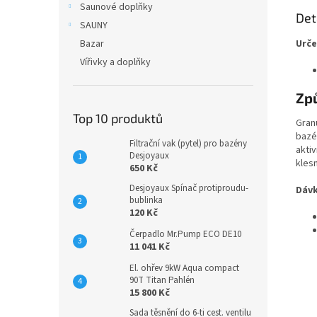
Saunové doplňky
Det
SAUNY
Bazar
Urče
Vířivky a doplňky
Zp
Top 10 produktů
Gran
bazé
Filtrační vak (pytel) pro bazény
akti
Desjoyaux
kles
650 Kč
Desjoyaux Spínač protiproudu-
Dávk
bublinka
120 Kč
Čerpadlo Mr.Pump ECO DE10
11 041 Kč
El. ohřev 9kW Aqua compact
90T Titan Pahlén
15 800 Kč
Sada těsnění do 6-ti cest. ventilu