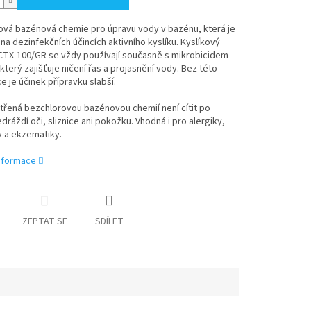
ová bazénová chemie pro úpravu vody v bazénu, která je
na dezinfekčních účincích aktivního kyslíku. Kyslíkový
 CTX-100/GR se vždy používají současně s mikrobicidem
který zajišťuje ničení řas a projasnění vody. Bez této
 je účinek přípravku slabší.
třená bezchlorovou bazénovou chemií není cítit po
edráždí oči, sliznice ani pokožku. Vhodná i pro alergiky,
y a ekzematiky.
informace
ZEPTAT SE
SDÍLET