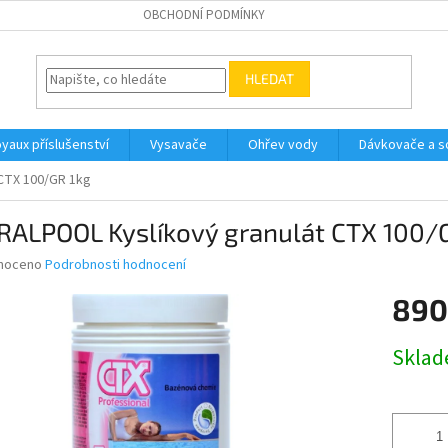
OBCHODNÍ PODMÍNKY
HLEDAT
yaux příslušenství
Vysavače
Ohřev vody
Dávkovače a so
CTX 100/GR 1kg
RALPOOL Kyslíkový granulát CTX 100/
né
noceno
Podrobnosti hodnocení
ní
890
u
Měrná
Skla
cena:
ek.