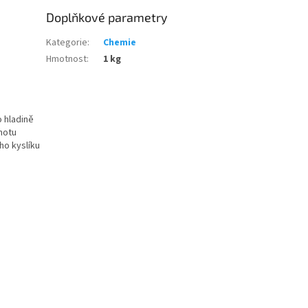
Doplňkové parametry
Kategorie
:
Chemie
Hmotnost
:
1 kg
o hladině
notu
ho kyslíku