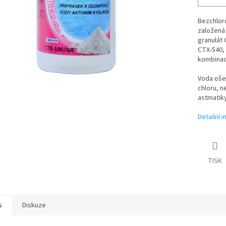
Bezchlor
založená 
granulát
CTX-540, 
kombinace
Voda oše
chloru, n
astmatik
Detailní 
TISK
s
Diskuze