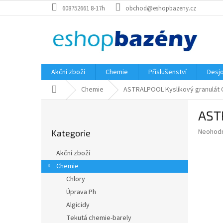
Přejít
608752661 8-17h
obchod@eshopbazeny.cz
na
obsah
Akční zboží
Chemie
Příslušenství
Desjo
Domů
Chemie
ASTRALPOOL Kyslíkový granulát 
P
AST
o
Přeskočit
s
Průměr
Neohod
Kategorie
kategorie
t
hodnoce
r
produkt
Akční zboží
a
je
Chemie
0,0
n
z
Chlory
n
5
í
Úprava Ph
hvězdič
p
Algicidy
a
Tekutá chemie-barely