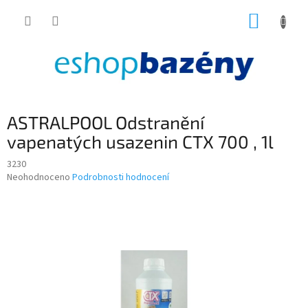
Přejít
NÁKUP
na
obsah
KOŠÍK
ASTRALPOOL Odstranění
vapenatých usazenin CTX 700 , 1l
3230
Průměrné
Neohodnoceno
Podrobnosti hodnocení
hodnocení
produktu
je
0,0
z
5
hvězdiček.