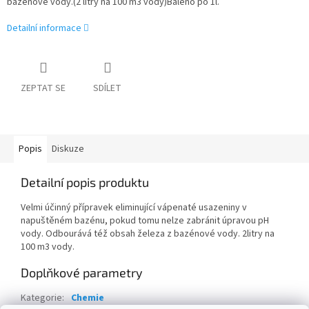
bazénové vody.(2 litry na 100 m3 vody)Baleno po 1l.
Detailní informace
ZEPTAT SE
SDÍLET
Popis
Diskuze
Detailní popis produktu
Velmi účinný přípravek eliminující vápenaté usazeniny v
napuštěném bazénu, pokud tomu nelze zabránit úpravou pH
vody. Odbourává též obsah železa z bazénové vody. 2litry na
100 m3 vody.
Doplňkové parametry
Kategorie
:
Chemie