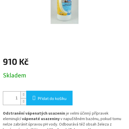
910 Kč
Měrná
Skladem
cena:
Přidat do košíku
Odstranění vápenatých usazenin
je velmi účinný přípravek
eleminující
vápenaté usazeniny
v napuštěném bazénu, pokud tomu
nelze zabránit úpravou pH vody. Odbourává též obsah železa z