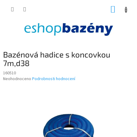
Přejít
NÁKUP
na
obsah
KOŠÍK
Bazénová hadice s koncovkou
7m,d38
160510
Průměrné
Neohodnoceno
Podrobnosti hodnocení
hodnocení
produktu
je
0,0
z
5
hvězdiček.