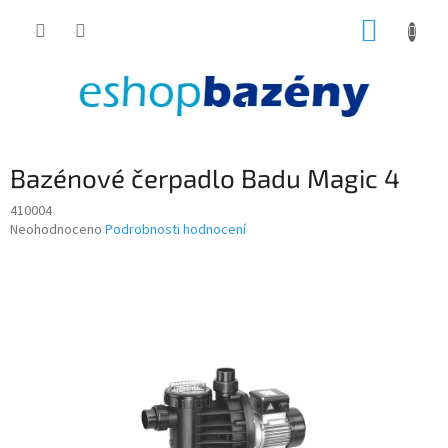
Přejít
NÁKUP
na
obsah
KOŠÍK
Bazénové čerpadlo Badu Magic 4
410004
Průměrné
Neohodnoceno
Podrobnosti hodnocení
hodnocení
produktu
je
0,0
z
5
hvězdiček.