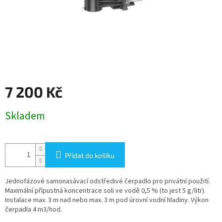
7 200 Kč
Měrná
Skladem
cena:
Přidat do košíku
Jednofázové samonasávací odstředivé čerpadlo pro privátní použití.
Maximální přípustná koncentrace soli ve vodě 0,5 % (to jest 5 g/litr).
Instalace max. 3 m nad nebo max. 3 m pod úrovní vodní hladiny. Výkon
čerpadla 4 m3/hod.