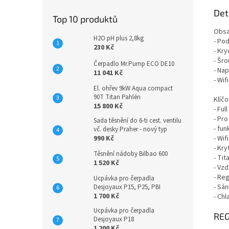
Det
Top 10 produktů
Obsa
H2O pH plus 2,8kg
- Po
230 Kč
- Kry
- Šr
Čerpadlo Mr.Pump ECO DE10
- Na
11 041 Kč
- Wif
El. ohřev 9kW Aqua compact
90T Titan Pahlén
Klíčo
15 800 Kč
- Ful
- Pr
Sada těsnění do 6-ti cest. ventilu
- fun
vč. desky Praher - nový typ
990 Kč
- Wif
- Kry
Těsnění nádoby Bilbao 600
- Ti
1 520 Kč
- Vzd
- Reg
Ucpávka pro čerpadla
- Sán
Desjoyaux P15, P25, PBI
1 700 Kč
- Chl
Ucpávka pro čerpadla
REG
Desjoyaux P18
1 200 Kč