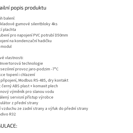
ailní popis produktu
h balení:
dkladové gumové silentbloky 4ks
cí plachta
oubení pro napojení PVC potrubí D50mm
pojení na kondenzační hadičku
i modul
vé vlastnosti:
l Invertorová technologie
o sezónní provoz jaro-podzim -7°C
kce topení i chlazení
i připojení, Modbus RS-485, dry kontakt
t černý ABS plast + komaxit plech
tanový výměník pro slanou vodu
álený servisní přístup výrobce
ulátor z přední strany
í vzduchu ze zadní strany a výfuk do přední strany
adivo R32
ULACE: