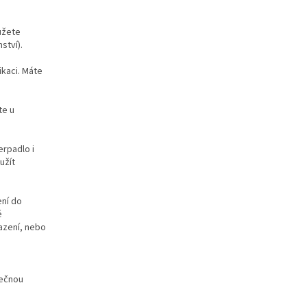
můžete
ství).
ikaci. Máte
te u
čerpadlo i
užít
ení do
é
lazení, nebo
tečnou