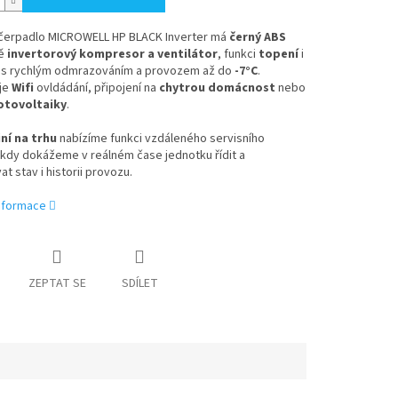
čerpadlo MICROWELL HP BLACK Inverter má
černý ABS
ě
invertorový kompresor a ventilátor
, funkci
topení
i
s rychlým odmrazováním a provozem až do
-7°C
.
je
Wifi
ovldádání, připojení na
chytrou domácnost
nebo
otovoltaiky
.
iní na trhu
nabízíme funkci vzdáleného servisního
kdy dokážeme v reálném čase jednotku řídit a
at stav i historii provozu.
informace
ZEPTAT SE
SDÍLET