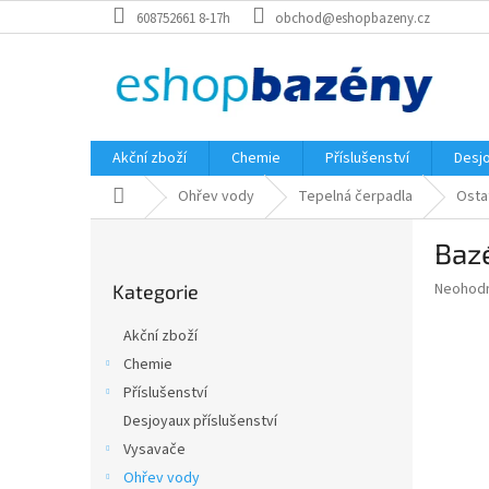
Přejít
608752661 8-17h
obchod@eshopbazeny.cz
na
obsah
Akční zboží
Chemie
Příslušenství
Desjo
Domů
Ohřev vody
Tepelná čerpadla
Osta
P
Bazé
o
Přeskočit
s
Průměr
Neohod
Kategorie
kategorie
t
hodnoce
r
produkt
Akční zboží
a
je
Chemie
0,0
n
z
Příslušenství
n
5
í
Desjoyaux příslušenství
hvězdič
p
Vysavače
a
Ohřev vody