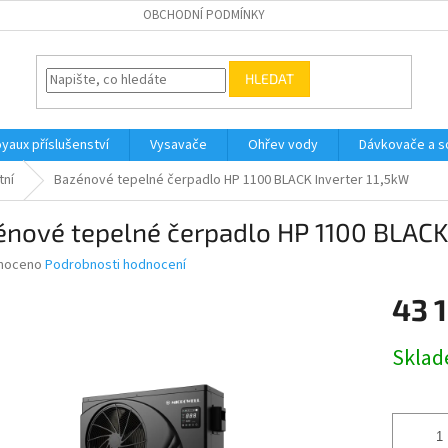
OBCHODNÍ PODMÍNKY
HLEDAT
yaux příslušenství
Vysavače
Ohřev vody
Dávkovače a so
tní
Bazénové tepelné čerpadlo HP 1100 BLACK Inverter 11,5kW
nové tepelné čerpadlo HP 1100 BLACK 
né
noceno
Podrobnosti hodnocení
ní
43 
u
Měrná
Skla
cena:
ek.