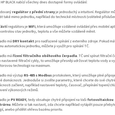
 HP BLACK nabízí všechny dnes dostupné formy ovládání:
dovaný
regulátor z přední strany
je jednoduchý a intuitivní. Regulátor 
it také mimo jednotku, například do technické místnosti (volitelné příslušen
ástí
regulátoru je
WiFi
, která umožňuje vzdálené ovládání přes mobilní apl
kontrolou stav jednotky, teplotu a vše můžete vzdáleně měnit.
adlo má
DRY kontakt
pro nadřazené spínání z externího zdroje. Pokud má
nu automatickou jednotku, můžete ji využít pro spínání TČ.
adlo má
řízení filtračního oběhového čerpadla
. TČ umí spínat filtrační 
 nastavené filtrační cykly, to umožňuje přesněji udržovat teplotu vody a vy
rtorovou technologii na maximum.
adlo má výstup
RS-485 s Modbus
protokolem, který umožňuje plné připoj
ré domácnosti. Jednoduše si zvolíte parametry, které chcete do své chytr
cnosti začlenit, například nastavení teploty, časovač, přepínání topení/ch
avení výkonových režimů.
adlo je
PV READY,
tedy obsahuje chytré připojení na Vaši
fotovoltaickou
trárnu
. Můžete si tak nastavit, zda chcete například vytápět pouze přeby
ií, anebo přidělit ohřevu bazénu prioritu.