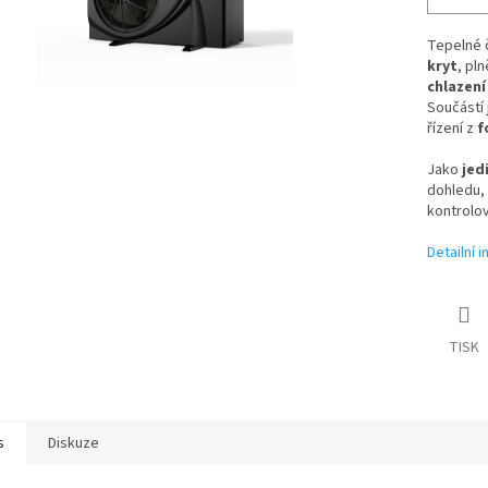
Tepelné 
kryt
, pln
chlazení
Součástí 
řízení z
f
Jako
jed
dohledu, 
kontrolov
Detailní 
TISK
s
Diskuze