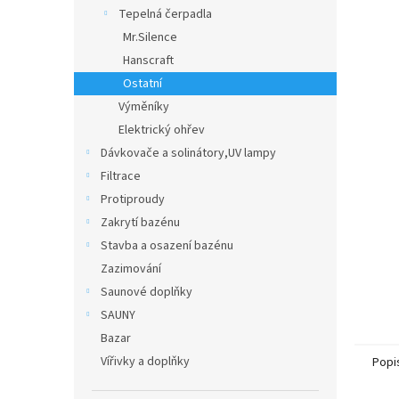
n
Tepelná čerpadla
e
Mr.Silence
l
Hanscraft
Ostatní
Výměníky
Elektrický ohřev
Dávkovače a solinátory,UV lampy
Filtrace
Protiproudy
Zakrytí bazénu
Stavba a osazení bazénu
Zazimování
Saunové doplňky
SAUNY
Bazar
Vířivky a doplňky
Popi