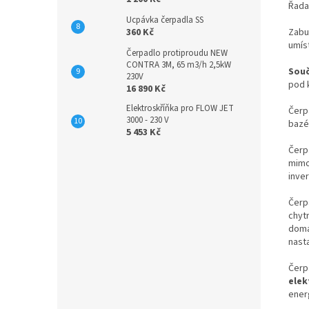
Řada
Ucpávka čerpadla SS
360 Kč
Zabu
umíst
Čerpadlo protiproudu NEW
CONTRA 3M, 65 m3/h 2,5kW
Souč
230V
pod 
16 890 Kč
Elektroskříňka pro FLOW JET
Čerp
3000 - 230 V
bazé
5 453 Kč
Čerp
mimo
inve
Čerp
chyt
domá
nast
Čerp
elek
energ