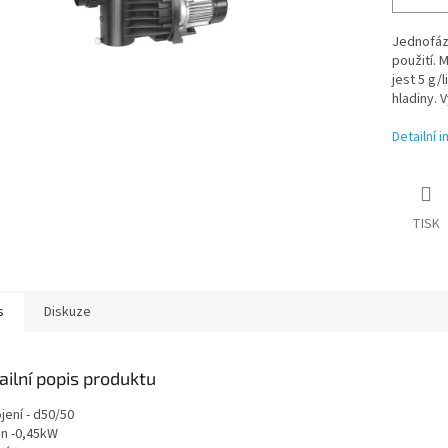
Jednofáz
použití. 
jest 5 g/
hladiny. 
Detailní 
TISK
s
Diskuze
ailní popis produktu
jení - d50/50
on -0,45kW