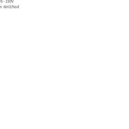
í - 230V
n -6m3/hod