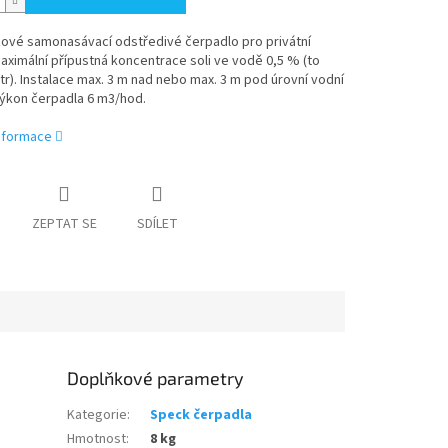
ové samonasávací odstředivé čerpadlo pro privátní
Maximální přípustná koncentrace soli ve vodě 0,5 % (to
litr). Instalace max. 3 m nad nebo max. 3 m pod úrovní vodní
Výkon čerpadla 6 m3/hod.
informace
ZEPTAT SE
SDÍLET
Doplňkové parametry
Kategorie
:
Speck čerpadla
Hmotnost
:
8 kg