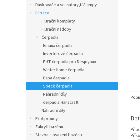
n
Dávkovače a solinátory,UV lampy
e
Filtrace
l
Filtrační komplety
Filtrační nádoby
Čerpadla
Emaux čerpadla
Invertorové čerpadla
PHT-čerpadla pro Desjoyaux
Winter home čerpadla
Espa čerpadla
Speck čerpadla
Náhradní díly
Popi
čerpadla Hanscraft
Náhradní díly
Det
Protiproudy
Zakrytí bazénu
Připo
Stavba a osazení bazénu
Přík