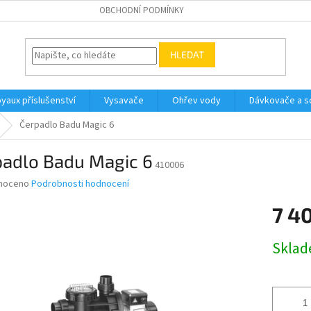
OBCHODNÍ PODMÍNKY
HLEDAT
yaux příslušenství
Vysavače
Ohřev vody
Dávkovače a so
Čerpadlo Badu Magic 6
padlo Badu Magic 6
410006
né
noceno
Podrobnosti hodnocení
ní
7 4
u
Měrná
Skla
cena:
ek.