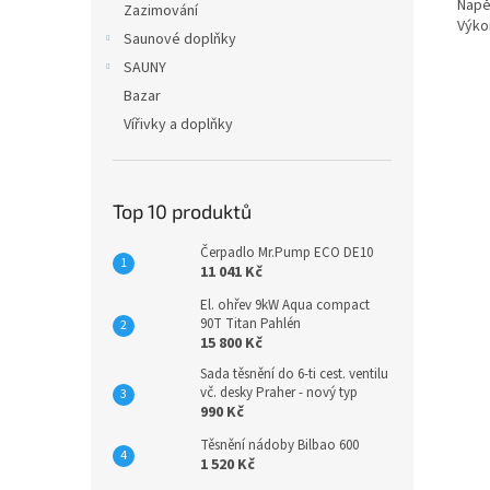
Napět
Zazimování
Výko
Saunové doplňky
SAUNY
Bazar
Vířivky a doplňky
Top 10 produktů
Čerpadlo Mr.Pump ECO DE10
11 041 Kč
El. ohřev 9kW Aqua compact
90T Titan Pahlén
15 800 Kč
Sada těsnění do 6-ti cest. ventilu
vč. desky Praher - nový typ
990 Kč
Těsnění nádoby Bilbao 600
1 520 Kč