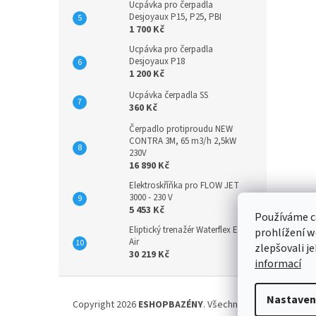
Ucpávka pro čerpadla
Desjoyaux P15, P25, PBI
1 700 Kč
Ucpávka pro čerpadla
Desjoyaux P18
1 200 Kč
Ucpávka čerpadla SS
360 Kč
Čerpadlo protiproudu NEW
CONTRA 3M, 65 m3/h 2,5kW
230V
16 890 Kč
Elektroskříňka pro FLOW JET
3000 - 230 V
5 453 Kč
Používáme c
Eliptický trenažér Waterflex Elly
prohlížení w
Air
zlepšovali j
30 219 Kč
informací
Z
á
Nastaven
Copyright 2026
ESHOPBAZÉNY
. Všechna práva vyhrazena
p