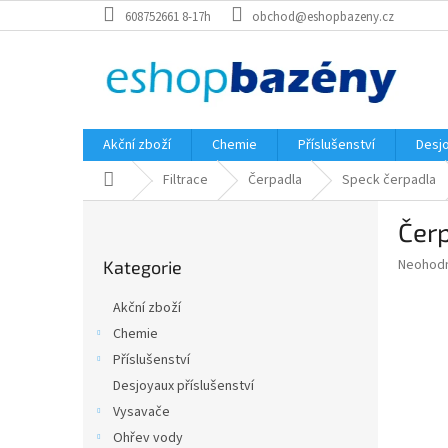
Přejít
608752661 8-17h
obchod@eshopbazeny.cz
na
obsah
Akční zboží
Chemie
Příslušenství
Desjo
Domů
Filtrace
Čerpadla
Speck čerpadla
P
Čer
o
Přeskočit
s
Průměr
Neohod
Kategorie
kategorie
t
hodnoce
r
produkt
Akční zboží
a
je
Chemie
0,0
n
z
Příslušenství
n
5
í
Desjoyaux příslušenství
hvězdič
p
Vysavače
a
Ohřev vody