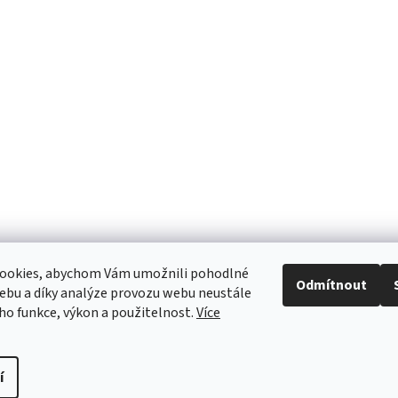
ookies, abychom Vám umožnili pohodlné
Odmítnout
ebu a díky analýze provozu webu neustále
eho funkce, výkon a použitelnost.
Více
í
.
Upravit nastavení cookies