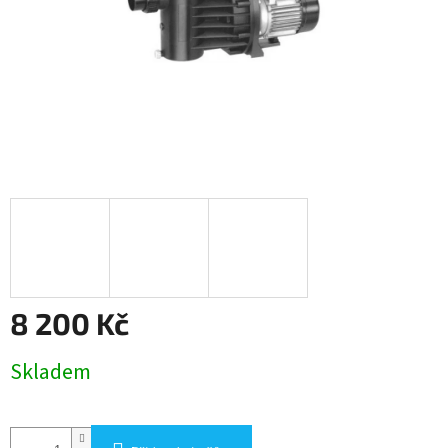
8 200 Kč
Měrná
Skladem
cena: