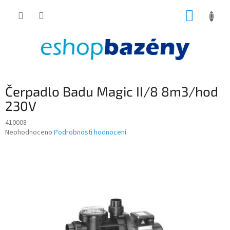
Přejít
NÁKUP
na
obsah
KOŠÍK
Čerpadlo Badu Magic II/8 8m3/hod
230V
410008
Průměrné
Neohodnoceno
Podrobnosti hodnocení
hodnocení
produktu
je
0,0
z
5
hvězdiček.