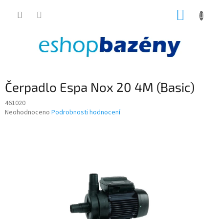
Přejít
NÁKUP
na
obsah
KOŠÍK
Čerpadlo Espa Nox 20 4M (Basic)
461020
Průměrné
Neohodnoceno
Podrobnosti hodnocení
hodnocení
produktu
je
0,0
z
5
hvězdiček.