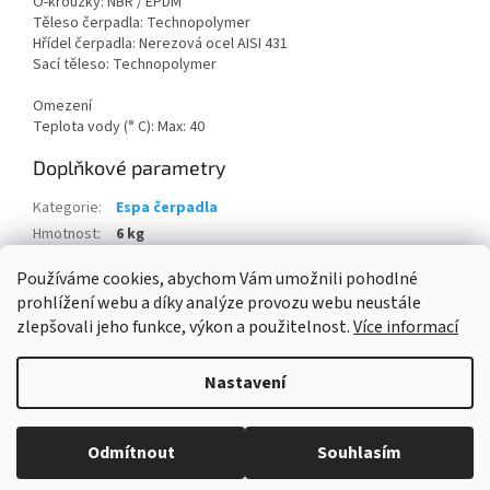
O-kroužky: NBR / EPDM
Těleso čerpadla: Technopolymer
Hřídel čerpadla: Nerezová ocel AISI 431
Sací těleso: Technopolymer
Omezení
Teplota vody (° C): Max: 40
Doplňkové parametry
Kategorie
:
Espa čerpadla
Hmotnost
:
6 kg
Položka byla vyprodána…
Používáme cookies, abychom Vám umožnili pohodlné
prohlížení webu a díky analýze provozu webu neustále
Z
zlepšovali jeho funkce, výkon a použitelnost.
Více informací
á
Vytvořil Shoptet
p
Nastavení
a
t
Copyright 2026
ESHOPBAZÉNY
. Všechna práva vyhrazena.
Upravit
í
Odmítnout
Souhlasím
nastavení cookies