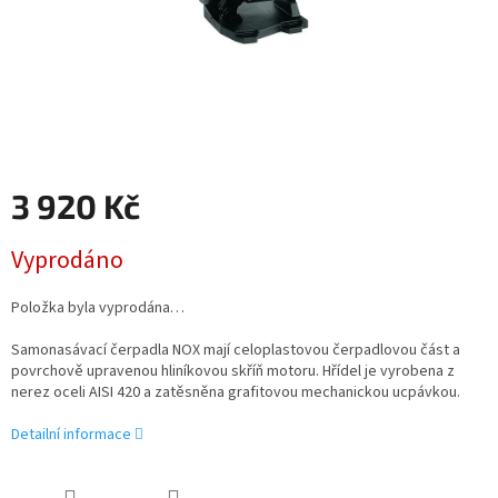
3 920 Kč
Měrná
Vyprodáno
cena:
Položka byla vyprodána…
Samonasávací čerpadla NOX mají celoplastovou čerpadlovou část a
povrchově upravenou hliníkovou skříň motoru. Hřídel je vyrobena z
nerez oceli AISI 420 a zatěsněna grafitovou mechanickou ucpávkou.
Detailní informace