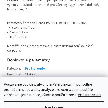
Čerpadlo zabudovatelného protiproudu FLOW JET 3000 má
výkon 71 m3/hod a je vhodné pro všechny typy bazénů (foliové,
laminátové, PP).
Parametry čerpadla HANSCRAFT FLOW JET 3000 - 230V:
- Průtok 71 m3/hod
- Příkon 2,2 kW
- Napětí 230 V
Montážní sada (přední maska, elektroskříňka) není součástí
čerpadla
.
Doplňkové parametry
Kategorie
:
Protiproudy
Hmotnost
:
22.8 kg
EAN
:
8592930004040
Používáme cookies, abychom Vám umožnili pohodlné
prohlížení webu a díky analýze provozu webu neustále
Z
zlepšovali jeho funkce, výkon a použitelnost.
Více informací
á
Vytvořil Shoptet
p
Nastavení