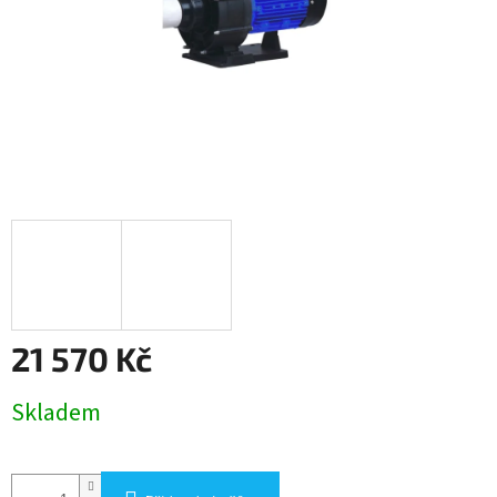
21 570 Kč
Měrná
Skladem
cena: