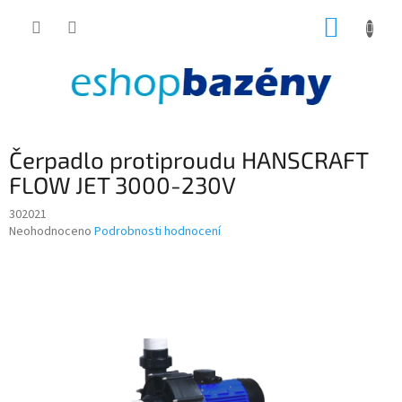
Přejít
NÁKUP
na
obsah
KOŠÍK
Čerpadlo protiproudu HANSCRAFT
FLOW JET 3000-230V
302021
Průměrné
Neohodnoceno
Podrobnosti hodnocení
hodnocení
produktu
je
0,0
z
5
hvězdiček.