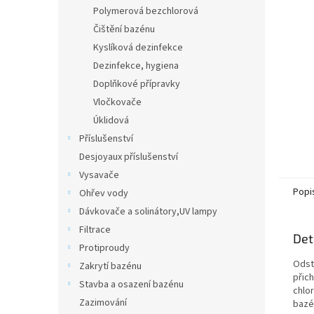
n
Polymerová bezchlorová
e
Čištění bazénu
l
Kyslíková dezinfekce
Dezinfekce, hygiena
Doplňkové přípravky
Vločkovače
Úklidová
Příslušenství
Desjoyaux příslušenství
Vysavače
Popi
Ohřev vody
Dávkovače a solinátory,UV lampy
Filtrace
Det
Protiproudy
Odst
Zakrytí bazénu
přich
Stavba a osazení bazénu
chlo
Zazimování
bazé