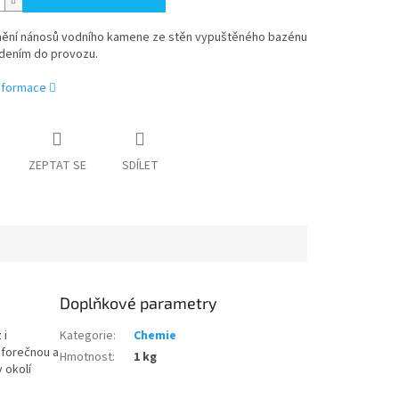
nění nánosů vodního kamene ze stěn vypuštěného bazénu
dením do provozu.
informace
ZEPTAT SE
SDÍLET
Doplňkové parametry
 i
Kategorie
:
Chemie
osforečnou a
Hmotnost
:
1 kg
 okolí