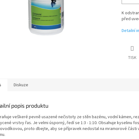
K odstra
před uve
Detailní 
TISK
s
Diskuze
ailní popis produktu
raňuje veškeré pevně usazené nečistoty ze stěn bazénu, vodní kámen, rez
ycené vrstvy řas. Je velmi úsporný, ředí se 1:3 - 1:10. Obsahuje kyselinu f
rovodíkovou, proto dbejte, aby se přípravek nedostal na mramorové části v
nu.