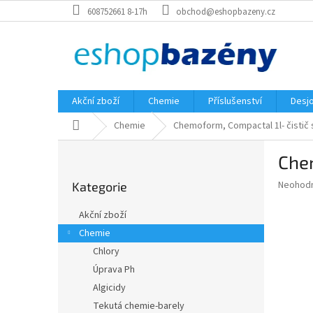
Přejít
608752661 8-17h
obchod@eshopbazeny.cz
na
obsah
Akční zboží
Chemie
Příslušenství
Desjo
Domů
Chemie
Chemoform, Compactal 1l- čistič
P
Chem
o
Přeskočit
s
Průměr
Neohod
Kategorie
kategorie
t
hodnoce
r
produkt
Akční zboží
a
je
Chemie
0,0
n
z
Chlory
n
5
í
Úprava Ph
hvězdič
p
Algicidy
a
Tekutá chemie-barely