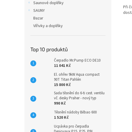
Saunové doplňky
Při 
SAUNY
dost
Bazar
Vířivky a doplňky
Top 10 produktů
Čerpadlo Mr.Pump ECO DE10
11 041 Kč
El. ohřev 9kW Aqua compact
90T Titan Pahlén
15 800 Kč
Sada těsnění do 6-ti cest. ventilu
vč. desky Praher - nový typ
990 Kč
Těsnění nádoby Bilbao 600
1 520 Kč
Ucpávka pro čerpadla
Desjoyaux P15, P25, PBI