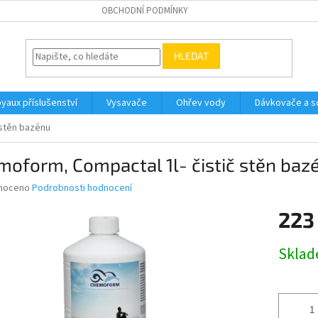
OBCHODNÍ PODMÍNKY
HLEDAT
yaux příslušenství
Vysavače
Ohřev vody
Dávkovače a so
 stěn bazénu
oform, Compactal 1l- čistič stěn baz
né
noceno
Podrobnosti hodnocení
ní
223
u
Měrná
Skla
cena:
ek.