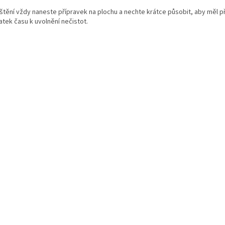
čištění vždy naneste přípravek na plochu a nechte krátce působit, aby měl p
atek času k uvolnění nečistot.