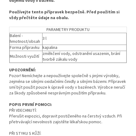
objemu vody v bazénu.
Používejte tento přípravek bezpečně. Před použitím si
vždy přečtěte údaje na obalu.
PARAMETRY PRODUKTU
Balení -
3 l
hmotnost/obsah
Forma přípravku
kapalina
změkčení vody, odstranění usazenin, brání
Možnosti využití
tvorbě zákalu vody
UPOZORNĚNÍ:
Pozor! Nemíchejte a nepoužívejte společně s jinými výrobky,
zejména se silnými oxidačními činidly a silnými bázemi. Přípravek
smí být použit pouze k úpravě vody v bazénech. Výrobce neručí
za škody způsobené nesprávným použitím přípravku.
POPIS PRVNÍ POMOCI:
PŘI VDECHNUTÍ:
Přerušit expozici, dopravit postiženého na čerstvý vzduch. Při
přetrvávající nevolnosti zajistěte lékařskou pomoc.
PŘI STYKU S KŮŽÍ: