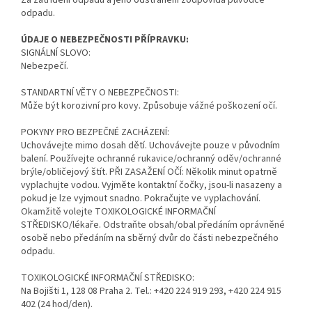
Za zatřídění odpadu a jeho odstranění zodpovídá původce
odpadu.
ÚDAJE O NEBEZPEČNOSTI PŘÍPRAVKU:
SIGNÁLNÍ SLOVO:
Nebezpečí.
STANDARTNÍ VĚTY O NEBEZPEČNOSTI:
Může být korozivní pro kovy. Způsobuje vážné poškození očí.
POKYNY PRO BEZPEČNÉ ZACHÁZENÍ:
Uchovávejte mimo dosah dětí. Uchovávejte pouze v původním
balení. Používejte ochranné rukavice/ochranný oděv/ochranné
brýle/obličejový štít. PŘI ZASAŽENÍ OČÍ: Několik minut opatrně
vyplachujte vodou. Vyjměte kontaktní čočky, jsou-li nasazeny a
pokud je lze vyjmout snadno. Pokračujte ve vyplachování.
Okamžitě volejte TOXIKOLOGICKÉ INFORMAČNÍ
STŘEDISKO/lékaře. Odstraňte obsah/obal předáním oprávněné
osobě nebo předáním na sběrný dvůr do části nebezpečného
odpadu.
TOXIKOLOGICKÉ INFORMAČNÍ STŘEDISKO:
Na Bojišti 1, 128 08 Praha 2. Tel.: +420 224 919 293, +420 224 915
402 (24 hod/den).