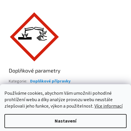
Doplňkové parametry
Kategorie
:
Doplňkové přípravky
Hmotnost
:
3 kg
Používáme cookies, abychom Vám umožnili pohodlné
prohlížení webu a díky analýze provozu webu neustále
Z
zlepšovali jeho funkce, výkon a použitelnost.
Více informací
á
Vytvořil Shoptet
p
Nastavení
a
t