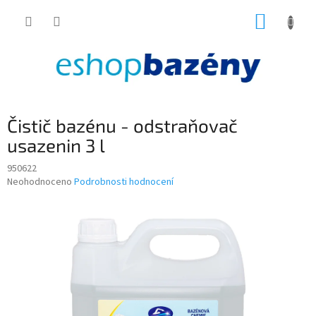
Přejít
NÁKUP
na
obsah
KOŠÍK
Čistič bazénu - odstraňovač
usazenin 3 l
950622
Průměrné
Neohodnoceno
Podrobnosti hodnocení
hodnocení
produktu
je
0,0
z
5
hvězdiček.