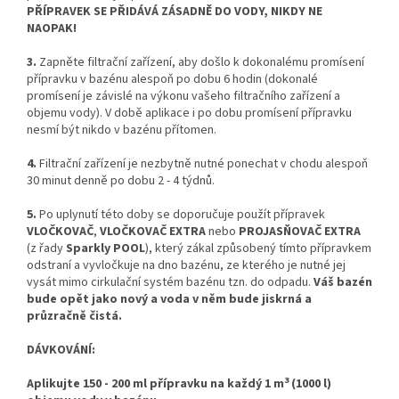
PŘÍPRAVEK SE PŘIDÁVÁ ZÁSADNĚ DO VODY, NIKDY NE
NAOPAK!
3.
Zapněte filtrační zařízení, aby došlo k dokonalému promísení
přípravku v bazénu alespoň po dobu 6 hodin (dokonalé
promísení je závislé na výkonu vašeho filtračního zařízení a
objemu vody). V době aplikace i po dobu promísení přípravku
nesmí být nikdo v bazénu přítomen.
4.
Filtrační zařízení je nezbytně nutné ponechat v chodu alespoň
30 minut denně po dobu 2 - 4 týdnů.
5.
Po uplynutí této doby se doporučuje použít přípravek
VLOČKOVAČ
,
VLOČKOVAČ EXTRA
nebo
PROJASŇOVAČ EXTRA
(z řady
Sparkly POOL
), který zákal způsobený tímto přípravkem
odstraní a vyvločkuje na dno bazénu, ze kterého je nutné jej
vysát mimo cirkulační systém bazénu tzn. do odpadu.
Váš bazén
bude opět jako nový a voda v něm bude jiskrná a
průzračně čistá.
DÁVKOVÁNÍ:
3
Aplikujte 150 - 200 ml přípravku na každý 1 m
(1000 l)