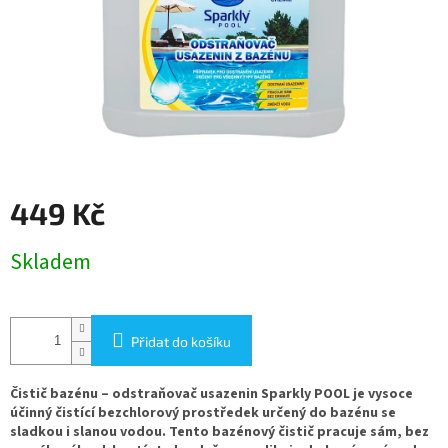
449 Kč
Měrná
Skladem
cena:
Přidat do košíku
Čistič bazénu – odstraňovač usazenin Sparkly POOL je vysoce
účinný čistící
bezchlorový prostředek určený do bazénu se
sladkou i slanou vodou. Tento bazénový čistič pracuje sám, bez