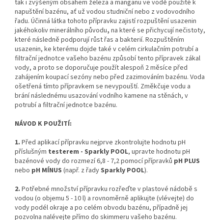
tak i zvýšeným obsahem železa a manganu ve vodě použité k
napuštění bazénu, ať už vodou studniční nebo z vodovodního
řadu. Účinná látka tohoto přípravku zajistí rozpuštění usazenin
jakéhokoliv minerálního původu
,
na které se přichycují nečistoty,
které následně podporují růst řas a bakterií. Rozpuštěním
usazenin, ke kterému dojde také v celém cirkulačním potrubí a
filtrační jednotce vašeho bazénu způsobí tento přípravek zákal
vody, a proto se doporučuje použít alespoň 2 měsíce před
zahájením koupací sezóny nebo před zazimováním bazénu. Voda
ošetřená tímto přípravkem se nevypouští. Změkčuje vodu a
brání následnému usazování vodního kamene na stěnách, v
potrubí a filtrační jednotce bazénu.
NÁVOD K POUŽITÍ:
1.
Před aplikací přípravku nejprve zkontrolujte hodnotu pH
příslušným
testerem - Sparkly POOL
, upravte hodnotu pH
bazénové vody do rozmezí 6,8 - 7,2 pomocí přípravků
pH PLUS
nebo
pH MÍNUS
(např. z řady
Sparkly POOL
).
2.
Potřebné množství přípravku rozřeďte v plastové nádobě s
vodou (o objemu 5 - 10 l) a rovnoměrně aplikujte (vlévejte) do
vody podél okraje a po celém obvodu bazénu, případně jej
pozvolna nalévejte přímo do skimmeru vašeho bazénu.