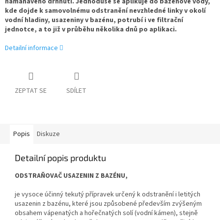
namáhavého drhnutí. Jednoduše se aplikuje do bazénové vody,
kde dojde k samovolnému odstranění nevzhledné linky v okolí
vodní hladiny, usazeniny v bazénu, potrubí i ve filtrační
jednotce, a to již v průběhu několika dnů po aplikaci.
Detailní informace
ZEPTAT SE
SDÍLET
Popis
Diskuze
Detailní popis produktu
ODSTRAŇOVAČ USAZENIN Z BAZÉNU,
je vysoce účinný tekutý přípravek určený k odstranění i letitých
usazenin z bazénu, které jsou způsobené především zvýšeným
obsahem vápenatých a hořečnatých solí (vodní kámen), stejně