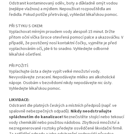
Odstranit kontaminovaný oděv, boty a důkladně omýt vodou
(nejlépe vlažnou) a mýdlem. Nepoužívat rozpouštědla ani
ředidla. Pokud potíže přetrvávají, vyhledat lékařskou pomoc.
PŘI STYKU S OKEM:
Vyplachovat mírným proudem vody alespoň 15 minut. Držte
přitom oční víčka široce otevřená pomocí palce a ukazováčku. V
případě, že postižený nosí kontaktní čočky, vyjměte je před
vyplachováním očí, jde-li to snadno. Vyhledejte odborné
lékařské ošetření.
PŘI POŽITÍ:
Vyplachujte ústa a dejte vypít velké množství vody.
Nevyvolávejte zvracení. Nepodávejte mléko ani alkoholické
nápoje. Osobám v bezvědomí nikdy nepodávejte nic ústy.
Vyhledejte lékařskou pomoc.
LIKVIDACE:
Odstranit dle platných českých a místních předpisů (např. ve
spalovně nebezpečných odpadů).
Nikdy neodstraňujte
spláchnutím do kanalizace!
Neznečistěte stojící nebo tekoucí
vody chemikálií nebo použitou nádobou. Zbytková množství a
nezregenerované roztoky předejte osvědčené likvidační firmě.