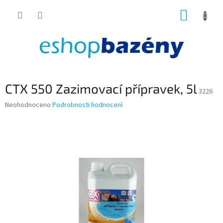
Přejít
NÁKUP
na
obsah
KOŠÍK
CTX 550 Zazimovací přípravek, 5l
3226
Průměrné
Neohodnoceno
Podrobnosti hodnocení
hodnocení
produktu
je
0,0
z
5
hvězdiček.