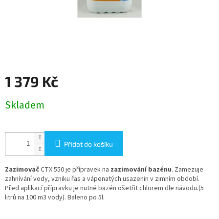
1 379 Kč
Měrná
Skladem
cena:
Přidat do košíku
Zazimovač
CTX 550 je přípravek na
zazimování bazénu
. Zamezuje
zahnívání vody, vzniku řas a vápenatých usazenin v zimním období.
Před aplikací přípravku je nutné bazén ošetřit chlorem dle návodu.(5
litrů na 100 m3 vody). Baleno po 5l.