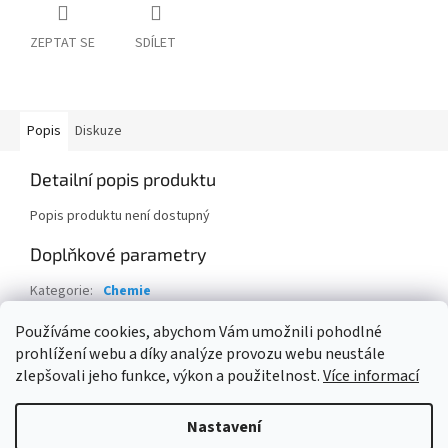
ZEPTAT SE
SDÍLET
Popis
Diskuze
Detailní popis produktu
Popis produktu není dostupný
Doplňkové parametry
Kategorie
:
Chemie
Hmotnost
:
5 kg
Používáme cookies, abychom Vám umožnili pohodlné
prohlížení webu a díky analýze provozu webu neustále
Z
zlepšovali jeho funkce, výkon a použitelnost.
Více informací
á
Vytvořil Shoptet
p
Nastavení
a