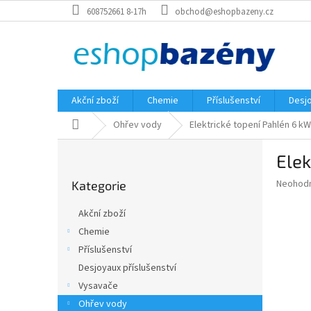
Přejít
608752661 8-17h
obchod@eshopbazeny.cz
na
obsah
Akční zboží
Chemie
Příslušenství
Desjo
Domů
Ohřev vody
Elektrické topení Pahlén 6 k
P
Elek
o
Přeskočit
s
Průměr
Neohod
Kategorie
kategorie
t
hodnoce
r
produkt
Akční zboží
a
je
Chemie
0,0
n
z
Příslušenství
n
5
í
Desjoyaux příslušenství
hvězdič
p
Vysavače
a
Ohřev vody