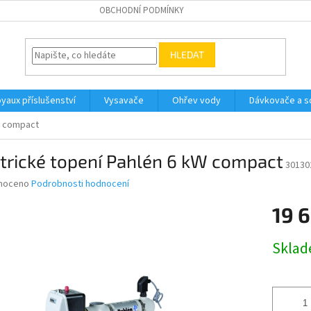
OBCHODNÍ PODMÍNKY
HLEDAT
yaux příslušenství
Vysavače
Ohřev vody
Dávkovače a so
W compact
trické topení Pahlén 6 kW compact
30130
né
noceno
Podrobnosti hodnocení
ní
19 
u
Měrná
Skla
cena:
ek.