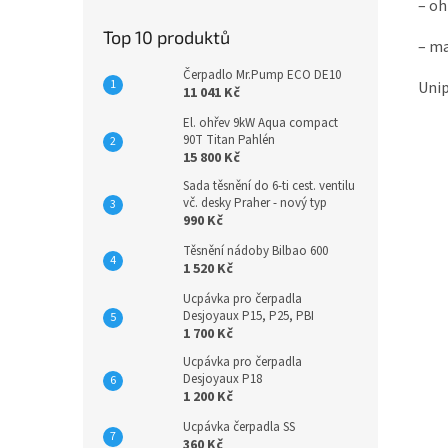
– oh
Top 10 produktů
– ma
Čerpadlo Mr.Pump ECO DE10
Unip
11 041 Kč
El. ohřev 9kW Aqua compact
90T Titan Pahlén
15 800 Kč
Sada těsnění do 6-ti cest. ventilu
vč. desky Praher - nový typ
990 Kč
Těsnění nádoby Bilbao 600
1 520 Kč
Ucpávka pro čerpadla
Desjoyaux P15, P25, PBI
1 700 Kč
Ucpávka pro čerpadla
Desjoyaux P18
1 200 Kč
Ucpávka čerpadla SS
360 Kč