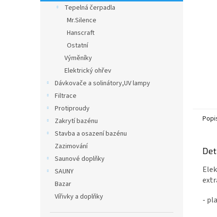
n
Tepelná čerpadla
e
Mr.Silence
l
Hanscraft
Ostatní
Výměníky
Elektrický ohřev
Dávkovače a solinátory,UV lampy
Filtrace
Protiproudy
Popi
Zakrytí bazénu
Stavba a osazení bazénu
Zazimování
Det
Saunové doplňky
Elek
SAUNY
extr
Bazar
Vířivky a doplňky
- pl