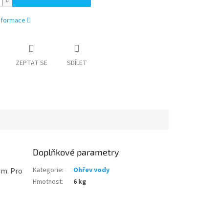
informace
ZEPTAT SE
SDÍLET
Doplňkové parametry
Kategorie
:
Ohřev vody
im. Pro
Hmotnost
:
6 kg