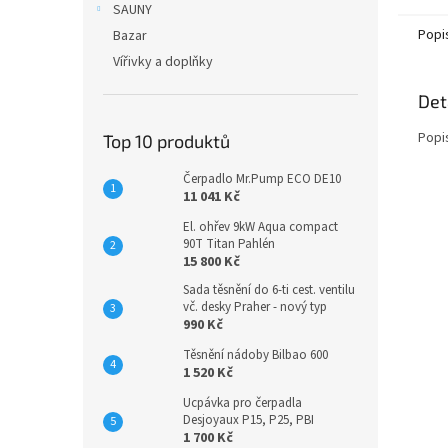
SAUNY
Popi
Bazar
Vířivky a doplňky
Det
Popi
Top 10 produktů
Čerpadlo Mr.Pump ECO DE10
11 041 Kč
El. ohřev 9kW Aqua compact
90T Titan Pahlén
15 800 Kč
Sada těsnění do 6-ti cest. ventilu
vč. desky Praher - nový typ
990 Kč
Těsnění nádoby Bilbao 600
1 520 Kč
Ucpávka pro čerpadla
Desjoyaux P15, P25, PBI
1 700 Kč