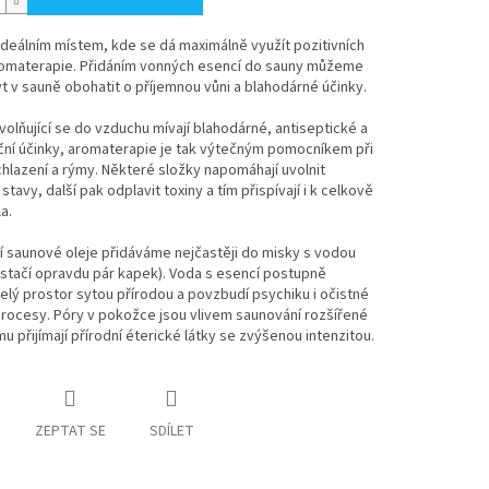
ideálním místem, kde se dá maximálně využít pozitivních
romaterapie. Přidáním vonných esencí do sauny můžeme
t v sauně obohatit o příjemnou vůni a blahodárné účinky.
volňující se do vzduchu mívají blahodárné, antiseptické a
ční účinky, aromaterapie je tak výtečným pomocníkem při
hlazení a rýmy. Některé složky napomáhají uvolnit
stavy, další pak odplavit toxiny a tím přispívají i k celkově
a.
í saunové oleje přidáváme nejčastěji do misky s vodou
stačí opravdu pár kapek). Voda s esencí postupně
elý prostor sytou přírodou a povzbudí psychiku i očistné
rocesy. Póry v pokožce jsou vlivem saunování rozšířené
mu přijímají přírodní éterické látky se zvýšenou intenzitou.
ZEPTAT SE
SDÍLET