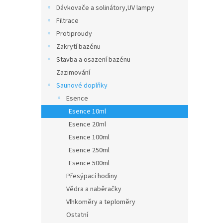
n
Dávkovače a solinátory,UV lampy
e
Filtrace
l
Protiproudy
Zakrytí bazénu
Stavba a osazení bazénu
Zazimování
Saunové doplňky
Esence
Esence 10ml
Esence 20ml
Esence 100ml
Esence 250ml
Esence 500ml
Přesýpací hodiny
Vědra a naběračky
Vlhkoměry a teploměry
Ostatní