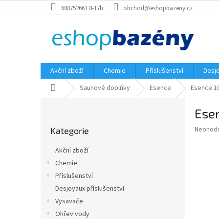
Přejít
608752661 8-17h
obchod@eshopbazeny.cz
na
obsah
Akční zboží
Chemie
Příslušenství
Desjo
Domů
Saunové doplňky
Esence
Esence 1
P
Esen
o
Přeskočit
s
Průměr
Neohod
Kategorie
kategorie
t
hodnoce
r
produkt
Akční zboží
a
je
Chemie
0,0
n
z
Příslušenství
n
5
í
Desjoyaux příslušenství
hvězdič
p
Vysavače
a
Ohřev vody