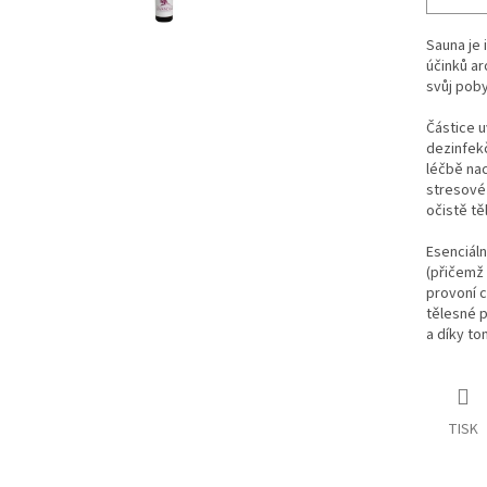
Sauna je 
účinků a
svůj poby
Částice u
dezinfek
léčbě nac
stresové 
očistě těl
Esenciáln
(přičemž 
provoní c
tělesné p
a díky to
TISK