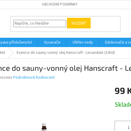
OBCHODNÍ PODMÍNKY
HLEDAT
yaux příslušenství
Vysavače
Ohřev vody
Dávkovače a so
0ml
Esence do sauny-vonný olej Hanscraft - Levandule (10ml)
ce do sauny-vonný olej Hanscraft - L
né
noceno
Podrobnosti hodnocení
ní
99 
u
Měrná
Skla
cena:
ek.