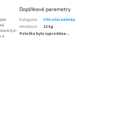
Doplňkové parametry
tným
Kategorie
:
Filtrační nádoby
 má
Hmotnost
:
12 kg
tosti 0,4 -
Položka byla vyprodána…
y a