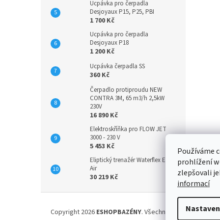
Ucpávka pro čerpadla
Desjoyaux P15, P25, PBI
1 700 Kč
Ucpávka pro čerpadla
Desjoyaux P18
1 200 Kč
Ucpávka čerpadla SS
360 Kč
Čerpadlo protiproudu NEW
CONTRA 3M, 65 m3/h 2,5kW
230V
16 890 Kč
Elektroskříňka pro FLOW JET
3000 - 230 V
5 453 Kč
Používáme c
Eliptický trenažér Waterflex Elly
prohlížení w
Air
zlepšovali j
30 219 Kč
informací
Z
á
Nastaven
Copyright 2026
ESHOPBAZÉNY
. Všechna práva vyhrazena
p