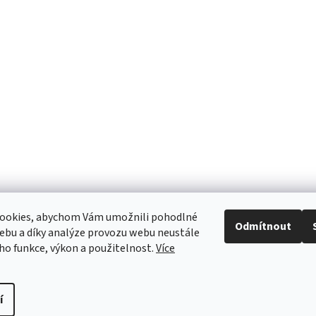
ookies, abychom Vám umožnili pohodlné
Odmítnout
ebu a díky analýze provozu webu neustále
eho funkce, výkon a použitelnost.
Více
í
.
Upravit nastavení cookies