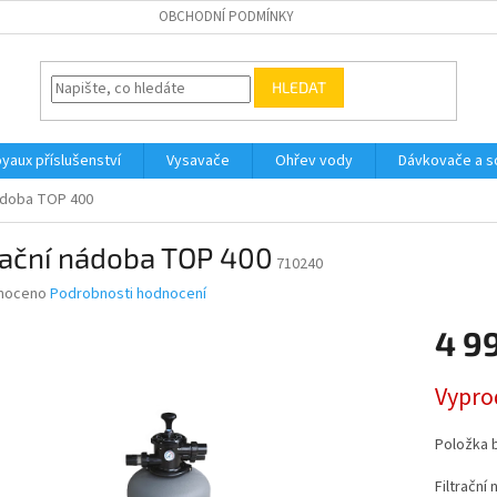
OBCHODNÍ PODMÍNKY
HLEDAT
yaux příslušenství
Vysavače
Ohřev vody
Dávkovače a so
nádoba TOP 400
rační nádoba TOP 400
710240
né
noceno
Podrobnosti hodnocení
ní
4 9
u
Měrná
Vypro
cena:
ek.
Položka 
Filtrační