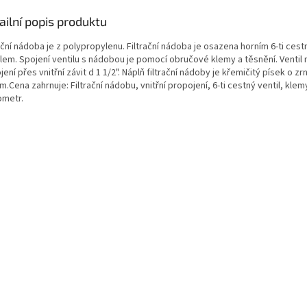
ailní popis produktu
ační nádoba je z polypropylenu. Filtrační nádoba je osazena horním 6-ti ces
ilem. Spojení ventilu s nádobou je pomocí obručové klemy a těsnění. Ventil
jení přes vnitřní závit d 1 1/2". Náplň filtrační nádoby je křemičitý písek o zrni
.Cena zahrnuje: Filtrační nádobu, vnitřní propojení, 6-ti cestný ventil, klem
metr.