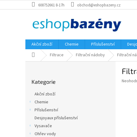
Přejít
608752661 8-17h
obchod@eshopbazeny.cz
na
obsah
Akční zboží
Chemie
Příslušenství
Desjo
Domů
Filtrace
Filtrační nádoby
Filtrační 
P
Filt
o
Přeskočit
s
Průměr
Neohod
Kategorie
kategorie
t
hodnoce
r
produkt
Akční zboží
a
je
Chemie
0,0
n
z
Příslušenství
n
5
í
Desjoyaux příslušenství
hvězdič
p
Vysavače
a
Ohřev vody