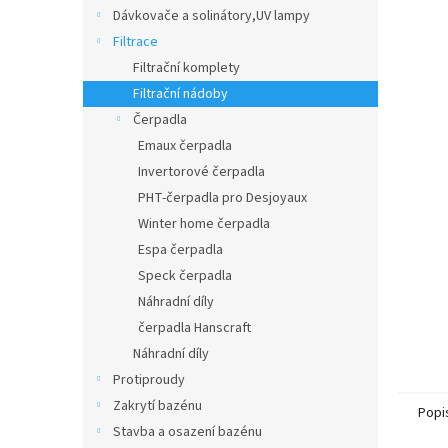
n
Dávkovače a solinátory,UV lampy
e
Filtrace
l
Filtrační komplety
Filtrační nádoby
Čerpadla
Emaux čerpadla
Invertorové čerpadla
PHT-čerpadla pro Desjoyaux
Winter home čerpadla
Espa čerpadla
Speck čerpadla
Náhradní díly
čerpadla Hanscraft
Náhradní díly
Protiproudy
Zakrytí bazénu
Popi
Stavba a osazení bazénu