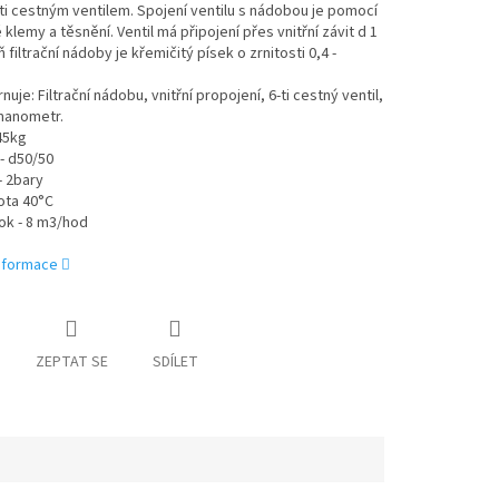
ti cestným ventilem. Spojení ventilu s nádobou je pomocí
klemy a těsnění. Ventil má připojení přes vnitřní závit d 1
ň filtrační nádoby je křemičitý písek o zrnitosti 0,4 -
uje: Filtrační nádobu, vnitřní propojení, 6-ti cestný ventil,
manometr.
45kg
 - d50/50
- 2bary
ota 40°C
ok - 8 m3/hod
informace
ZEPTAT SE
SDÍLET