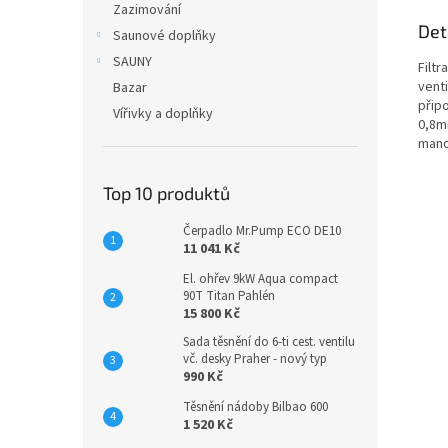
Zazimování
Det
Saunové doplňky
SAUNY
Filtr
vent
Bazar
připo
Vířivky a doplňky
0,8mm
mano
Top 10 produktů
Čerpadlo Mr.Pump ECO DE10
11 041 Kč
El. ohřev 9kW Aqua compact
90T Titan Pahlén
15 800 Kč
Sada těsnění do 6-ti cest. ventilu
vč. desky Praher - nový typ
990 Kč
Těsnění nádoby Bilbao 600
1 520 Kč