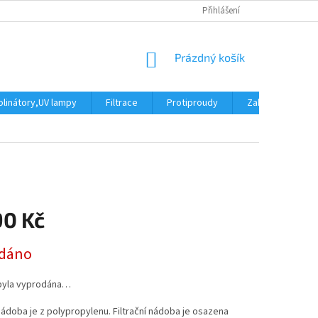
Přihlášení
NÁKUPNÍ
Prázdný košík
KOŠÍK
linátory,UV lampy
Filtrace
Protiproudy
Zakrytí bazénu
90 Kč
dáno
byla vyprodána…
 nádoba je z polypropylenu. Filtrační nádoba je osazena