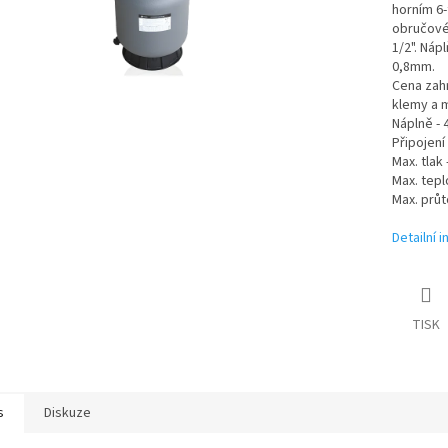
horním 6-
obručové 
1/2". Nápl
0,8mm.
Cena zahrn
klemy a 
Náplně - 
Připojení
Max. tlak 
Max. tepl
Max. průt
Detailní 
TISK
s
Diskuze