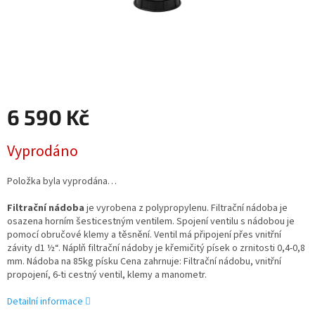
6 590 Kč
Měrná
Vyprodáno
cena:
Položka byla vyprodána…
Filtrační nádoba
je vyrobena z polypropylenu. Filtrační nádoba je
osazena horním šesticestným ventilem. Spojení ventilu s nádobou je
pomocí obručové klemy a těsnění. Ventil má připojení přes vnitřní
závity d1 ½“. Náplň filtrační nádoby je křemičitý písek o zrnitosti 0,4-0,8
mm. Nádoba na 85kg písku Cena zahrnuje: Filtrační nádobu, vnitřní
propojení, 6-ti cestný ventil, klemy a manometr.
Detailní informace