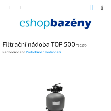
Přejít
NÁKUP
na
obsah
KOŠÍK
Filtrační nádoba TOP 500
710250
Průměrné
Neohodnoceno
Podrobnosti hodnocení
hodnocení
produktu
je
0,0
z
5
hvězdiček.