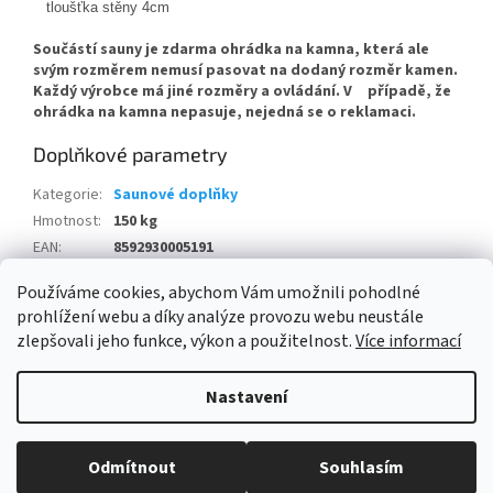
tloušťka stěny 4cm
Součástí sauny je zdarma ohrádka na kamna, která ale
svým rozměrem nemusí pasovat na dodaný rozměr kamen.
Každý výrobce má jiné rozměry a ovládání. V případě, že
ohrádka na kamna nepasuje, nejedná se o reklamaci.
Doplňkové parametry
Kategorie
:
Saunové doplňky
Hmotnost
:
150 kg
EAN
:
8592930005191
Položka byla vyprodána…
Používáme cookies, abychom Vám umožnili pohodlné
prohlížení webu a díky analýze provozu webu neustále
Z
zlepšovali jeho funkce, výkon a použitelnost.
Více informací
á
Vytvořil Shoptet
p
Nastavení
a
t
Copyright 2026
ESHOPBAZÉNY
. Všechna práva vyhrazena.
Upravit
í
Odmítnout
Souhlasím
nastavení cookies