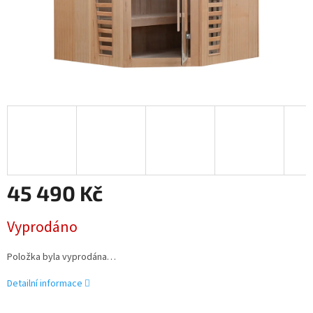
45 490 Kč
Měrná
Vyprodáno
cena:
Položka byla vyprodána…
Detailní informace