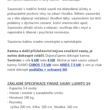
Saunování v tradiční finské sauně má blahodárné účinky a
prokazatelné pozitivní vlivy na zdraví člověka. Během saunování
se z těla odplavují nežádoucí škodlivé látky, saunováním lze léčit
problémy s dýchacími cestami, kožní onemocnění apod.
Saunování přináší očistu a relaxaci, osvěžuje tělo i mysl a
napomáhá k tělesné i psychické rovnováze.
Saunovou kabinu snadno smontujete a nainstalujete.
Kamna a další příslušenství nejsou součástí sauny, je
nutno dokoupit zvlášť.
Doporučujeme dokoupit kamna
Sentiotec
o síle
6 kW
nebo
8 kW
. Možné je také saunu vybavit
kamny SAWO
CUBOS 7,5 kW
nebo
ARIES 7,5 kW
, k nim je však
nutné dokoupit
podlážku + ochranný štít
.
ZÁKLADNÍ SPECIFIKACE FINSKÉ SAUNY LUONTO 3/4
- Kapacita 3-4 osoby
- Interiér i exteriér z kanadského smrku
- Hmotnost 190 kg
- Rozměry:
výška 200 cm, šířka: 160 cm, hloubka: 160 cm