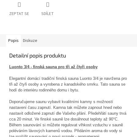
ZEPTAT SE
SDÍLET
Popis
Diskuze
Detailní popis produktu
Luonto 3/4 -
finská sauna pro tři až čtyři osoby
Elegantní domácí tradiční finská sauna Luonto 3/4 je navržena pro
tři až čtyři osoby a vyrobena z kanadského smrku. Tato sauna se
hodí do interiéru rodinného domu i bytu.
Doporučujeme saunu vybavit kvalitními kamny s možností
nastavení času zapnutí. Kamna tak můžete zapnout hned nebo
nastavit odložené zapnutí dle Vašeho přání. Předehřátí sauny trvá
cca 20 minut. Ve finské sauně lze dosáhnout teploty až 90°C.
Během saunování si můžete regulovat vlhkost vzduchu v sauně
poléváním lávových kamenů vodou. Přidáním aroma do vody si
lze rozšířit saunování o nový rozměr - aromaterapii.