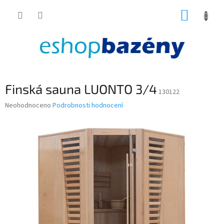
Přejít
NÁKUP
na
obsah
KOŠÍK
Finská sauna LUONTO 3/4
130122
Průměrné
Neohodnoceno
Podrobnosti hodnocení
hodnocení
produktu
je
0,0
z
5
hvězdiček.