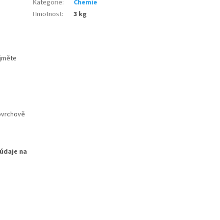
Kategorie
:
Chemie
Hmotnost
:
3 kg
yjměte
ovrchově
 údaje na