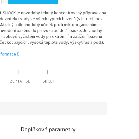
 SHOCK je novodobý tekutý koncentrovaný přípravek na
ezinfekci vody ve všech typech bazénů (s filtrací i bez
. Má silný a dlouhodobý účinek proti mikroorganismům a
i uvedení bazénu do provozu po delší pauze. Je vhodný
 – šokové vyčistění vody při extrémním zatížení bazénů
čet koupajících, vysoká teplota vody, výskyt řas a pod.).
informace
ZEPTAT SE
SDÍLET
Doplňkové parametry