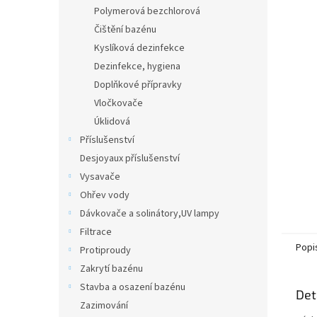
n
Polymerová bezchlorová
e
Čištění bazénu
l
Kyslíková dezinfekce
Dezinfekce, hygiena
Doplňkové přípravky
Vločkovače
Úklidová
Příslušenství
Desjoyaux příslušenství
Vysavače
Ohřev vody
Dávkovače a solinátory,UV lampy
Filtrace
Popi
Protiproudy
Zakrytí bazénu
Stavba a osazení bazénu
Det
Zazimování