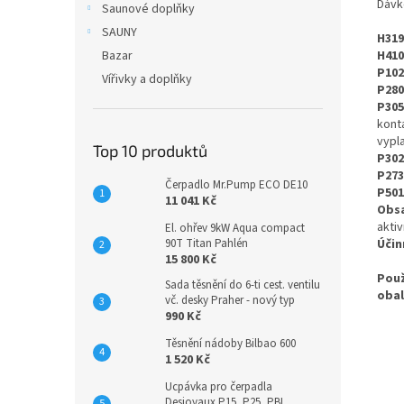
Dávk
Saunové doplňky
SAUNY
H319
Bazar
H410
P102
Vířivky a doplňky
P280
P30
kont
vypl
Top 10 produktů
P30
P273
Čerpadlo Mr.Pump ECO DE10
P501
11 041 Kč
Obsa
akti
El. ohřev 9kW Aqua compact
90T Titan Pahlén
Účin
15 800 Kč
Použ
Sada těsnění do 6-ti cest. ventilu
obal
vč. desky Praher - nový typ
990 Kč
Těsnění nádoby Bilbao 600
1 520 Kč
Ucpávka pro čerpadla
Desjoyaux P15, P25, PBI