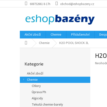
Přejít
608752661 8-17h
obchod@eshopbazeny.cz
na
obsah
Akční zboží
Chemie
Příslušenství
Desjo
Domů
Chemie
H2O POOL SHOCK 3L
P
H2O
o
Přeskočit
s
Průměr
Neohod
Kategorie
kategorie
t
hodnoce
r
produkt
Akční zboží
a
je
Chemie
0,0
n
z
Chlory
n
5
í
Úprava Ph
hvězdič
p
Algicidy
a
Tekutá chemie-barely