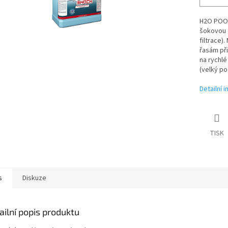
H2O POOL
šokovou d
filtrace)
řasám př
na rychlé
(velký po
Detailní 
TISK
s
Diskuze
ailní popis produktu