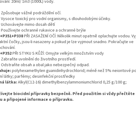
ování: 20ml/ 1m3 (1000L) vody.
Způsobuje vážné podráždění očí.
Vysoce toxický pro vodní organismy, s dlouhodobými účinky.
Uchovávejte mimo dosah dětí
Používejte ochranné rukavice a ochranné brýle
5+P351+P338
PŘI ZASAŽENÍ OČÍ: Několik minut opatrně oplachujte vodou. V
aktní čočky, jsou-li nasazeny a pokud je lze vyjmout snadno. Pokračujte ve
achování.
2+P352
PŘI STYKU S KŮŽÍ: Omyjte velkým množstvím vody
Zabraňte uvolnění do životního prostředí.
Odstraňte obsah a obal jako nebezpečný odpad.
huje:
polyhexamethylen guanidinhydrochlorid; méně než 5% neiontové p
vní látky; parfémy; desinfekční prostředky
ná látka:
Alkyl(C12-16) dimethylbenzylammoniumchlorid 0,25 g/100 g;
ívejte biocidní přípravky bezpečně. Před použitím si vždy přečtěte
u a připojené informace o přípravku.