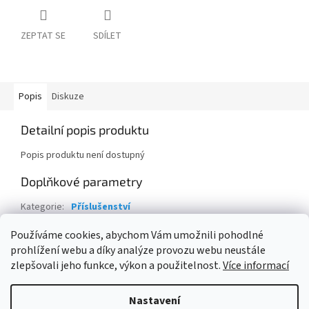
ZEPTAT SE
SDÍLET
Popis
Diskuze
Detailní popis produktu
Popis produktu není dostupný
Doplňkové parametry
Kategorie
:
Příslušenství
Hmotnost
:
0.2 kg
Používáme cookies, abychom Vám umožnili pohodlné
prohlížení webu a díky analýze provozu webu neustále
Z
zlepšovali jeho funkce, výkon a použitelnost.
Více informací
á
Vytvořil Shoptet
p
Nastavení