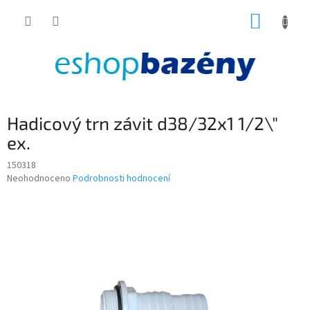
Přejít
NÁKUP
na
obsah
KOŠÍK
Hadicový trn závit d38/32x1 1/2\"
ex.
150318
Průměrné
Neohodnoceno
Podrobnosti hodnocení
hodnocení
produktu
je
0,0
z
5
hvězdiček.