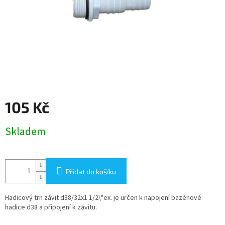
105 Kč
Měrná
Skladem
cena:
Přidat do košíku
Hadicový trn závit d38/32x1 1/2\"ex. je určen k napojení bazénové
hadice d38 a připojení k závitu.