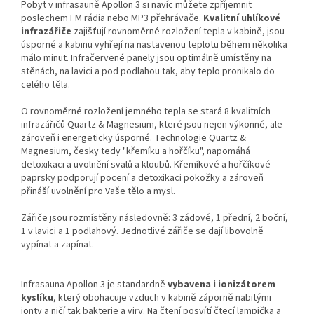
Pobyt v infrasauně Apollon 3 si navíc můžete zpříjemnit
poslechem FM rádia nebo MP3 přehrávače.
Kvalitní uhlíkové
infrazářiče
zajišťují rovnoměrné rozložení tepla v kabině, jsou
úsporné a kabinu vyhřejí na nastavenou teplotu během několika
málo minut. Infračervené panely jsou optimálně umístěny na
stěnách, na lavici a pod podlahou tak, aby teplo pronikalo do
celého těla.
O rovnoměrné rozložení jemného tepla se stará 8 kvalitních
infrazářičů Quartz & Magnesium, které jsou nejen výkonné, ale
zároveň i energeticky úsporné. Technologie Quartz &
Magnesium, česky tedy "křemíku a hořčíku", napomáhá
detoxikaci a uvolnění svalů a kloubů. Křemíkové a hořčíkové
paprsky podporují pocení a detoxikaci pokožky a zároveň
přináší uvolnění pro Vaše tělo a mysl.
Zářiče jsou rozmístěny následovně: 3 zádové, 1 přední, 2 boční,
1 v lavici a 1 podlahový. Jednotlivé zářiče se dají libovolně
vypínat a zapínat.
Infrasauna Apollon 3 je standardně
vybavena i ionizátorem
kyslíku
, který obohacuje vzduch v kabině záporně nabitými
ionty a ničí tak bakterie a viry. Na čtení posvítí čtecí lampička a