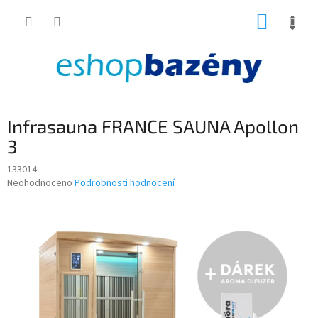
Přejít
NÁKUP
na
obsah
KOŠÍK
Infrasauna FRANCE SAUNA Apollon
3
133014
Průměrné
Neohodnoceno
Podrobnosti hodnocení
hodnocení
produktu
je
0,0
z
5
hvězdiček.