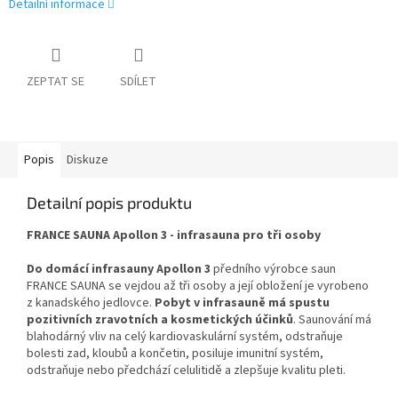
Detailní informace
ZEPTAT SE
SDÍLET
Popis
Diskuze
Detailní popis produktu
FRANCE SAUNA Apollon 3 - infrasauna pro tři osoby
Do domácí infrasauny Apollon 3
předního výrobce saun
FRANCE SAUNA se vejdou až tři osoby a její obložení je vyrobeno
z kanadského jedlovce.
Pobyt v infrasauně má spustu
pozitivních zravotních a kosmetických účinků
. Saunování má
blahodárný vliv na celý kardiovaskulární systém, odstraňuje
bolesti zad, kloubů a končetin, posiluje imunitní systém,
odstraňuje nebo předchází celulitidě a zlepšuje kvalitu pleti.