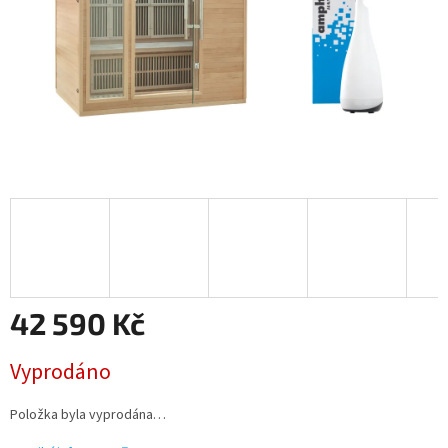
42 590 Kč
Měrná
Vyprodáno
cena:
Položka byla vyprodána…