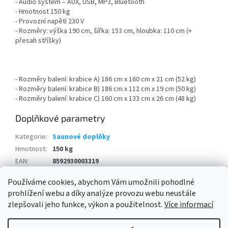
- Audio systém – AUX, USB, MP3, Bluetooth
- Hmotnost 150 kg
- Provozní napětí 230 V
- Rozměry: výška 190 cm, šířka: 153 cm, hloubka: 110 cm (+
přesah stříšky)
- Rozměry balení: krabice A) 186 cm x 160 cm x 21 cm (52 kg)
- Rozměry balení: krabice B) 186 cm x 112 cm x 19 cm (50 kg)
- Rozměry balení: krabice C) 160 cm x 133 cm x 26 cm (48 kg)
Doplňkové parametry
Kategorie
:
Saunové doplňky
Hmotnost
:
150 kg
EAN
:
8592930003319
Položka byla vyprodána…
Používáme cookies, abychom Vám umožnili pohodlné
prohlížení webu a díky analýze provozu webu neustále
Z
zlepšovali jeho funkce, výkon a použitelnost.
Více informací
á
Vytvořil Shoptet
p