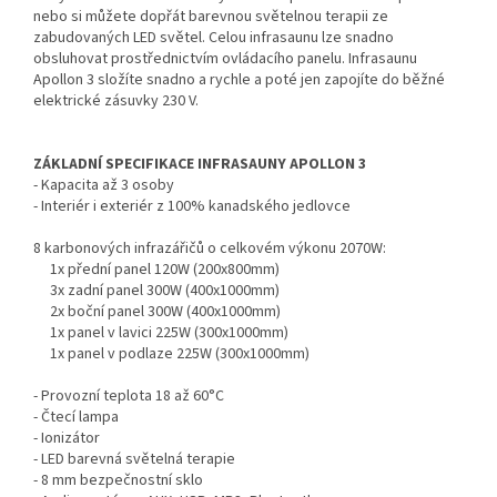
nebo si můžete dopřát barevnou světelnou terapii ze
zabudovaných LED světel. Celou infrasaunu lze snadno
obsluhovat prostřednictvím ovládacího panelu. Infrasaunu
Apollon 3 složíte snadno a rychle a poté jen zapojíte do běžné
elektrické zásuvky 230 V.
ZÁKLADNÍ SPECIFIKACE INFRASAUNY APOLLON 3
- Kapacita až 3 osoby
- Interiér i exteriér z 100% kanadského jedlovce
8 karbonových infrazářičů o celkovém výkonu 2070W:
1x přední panel 120W (200x800mm)
3x zadní panel 300W (400x1000mm)
2x boční panel 300W (400x1000mm)
1x panel v lavici 225W (300x1000mm)
1x panel v podlaze 225W (300x1000mm)
- Provozní teplota 18 až 60°C
- Čtecí lampa
- Ionizátor
- LED barevná světelná terapie
- 8 mm bezpečnostní sklo