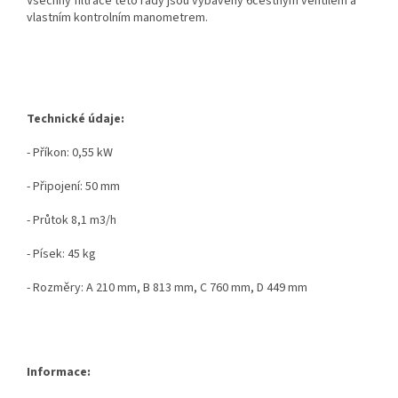
Všechny filtrace této řady jsou vybaveny 6cestným ventilem a
vlastním kontrolním manometrem.
Technické údaje:
- Příkon: 0,55 kW
- Připojení: 50 mm
- Průtok 8,1 m3/h
- Písek: 45 kg
- Rozměry: A 210 mm, B 813 mm, C 760 mm, D 449 mm
Informace: