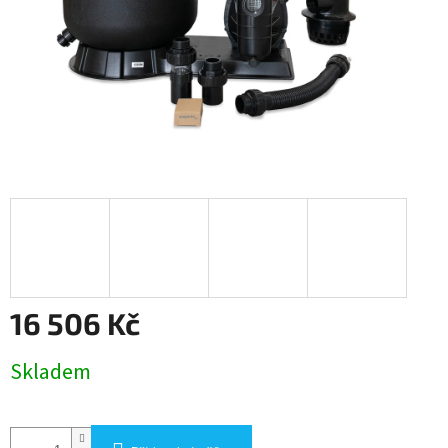
16 506 Kč
Měrná
Skladem
cena: