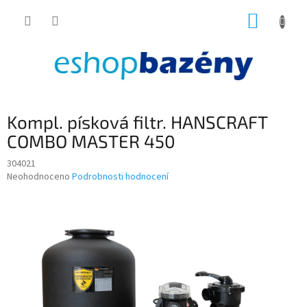
Přejít
NÁKUP
na
obsah
KOŠÍK
Kompl. písková filtr. HANSCRAFT
COMBO MASTER 450
304021
Průměrné
Neohodnoceno
Podrobnosti hodnocení
hodnocení
produktu
je
0,0
z
5
hvězdiček.