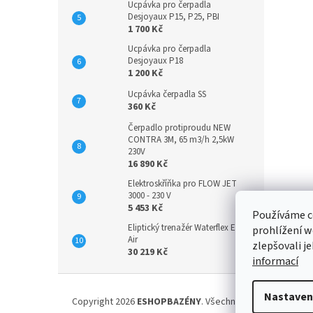
Ucpávka pro čerpadla
Desjoyaux P15, P25, PBI
1 700 Kč
Ucpávka pro čerpadla
Desjoyaux P18
1 200 Kč
Ucpávka čerpadla SS
360 Kč
Čerpadlo protiproudu NEW
CONTRA 3M, 65 m3/h 2,5kW
230V
16 890 Kč
Elektroskříňka pro FLOW JET
3000 - 230 V
5 453 Kč
Používáme c
Eliptický trenažér Waterflex Elly
prohlížení w
Air
zlepšovali j
30 219 Kč
informací
Z
á
Nastaven
Copyright 2026
ESHOPBAZÉNY
. Všechna práva vyhrazena
p