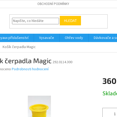
OBCHODNÍ PODMÍNKY
HLEDAT
yaux příslušenství
Vysavače
Ohřev vody
Dávkovače a so
Košík čerpadla Magic
k čerpadla Magic
292.0114.300
né
noceno
Podrobnosti hodnocení
ní
360
u
Měrná
Skla
cena:
ek.