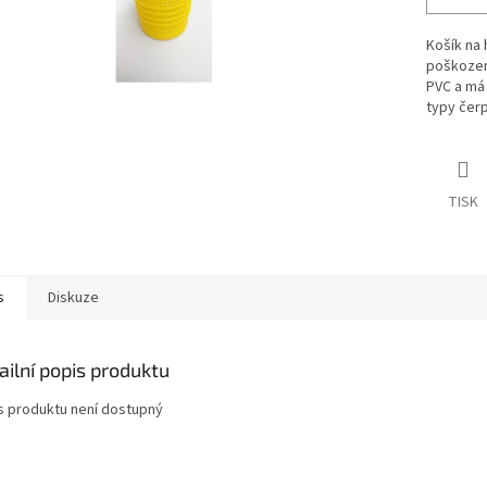
Košík na 
poškozen
PVC a má 
typy čer
TISK
s
Diskuze
ailní popis produktu
s produktu není dostupný