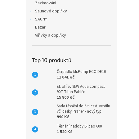
Zazimování
Saunové doplňky
SAUNY
Bazar
Vířivky a doplňky
Top 10 produktů
Čerpadlo Mr.Pump ECO DE10
11 041 Kč
El. ohřev 9kW Aqua compact
90T Titan Pahlén
15 800 Kč
Sada těsnění do 6-ti cest. ventilu
vč. desky Praher - nový typ
990 Kč
Těsnění nádoby Bilbao 600
1 520 Kč