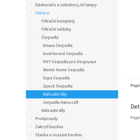
n
Dávkovače a solinátory,UV lampy
e
Filtrace
l
Filtrační komplety
Filtrační nádoby
Čerpadla
Emaux čerpadla
Invertorové čerpadla
PHT-čerpadla pro Desjoyaux
Winter home čerpadla
Espa čerpadla
Popi
Speck čerpadla
Náhradní díly
čerpadla Hanscraft
Det
Náhradní díly
Popi
Protiproudy
Zakrytí bazénu
Stavba a osazení bazénu