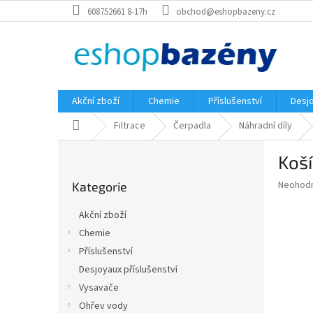
Přejít
608752661 8-17h
obchod@eshopbazeny.cz
na
obsah
Akční zboží
Chemie
Příslušenství
Desjo
Domů
Filtrace
Čerpadla
Náhradní díly
P
Koší
o
Přeskočit
s
Průměr
Neohod
Kategorie
kategorie
t
hodnoce
r
produkt
Akční zboží
a
je
Chemie
0,0
n
z
Příslušenství
n
5
í
Desjoyaux příslušenství
hvězdič
p
Vysavače
a
Ohřev vody