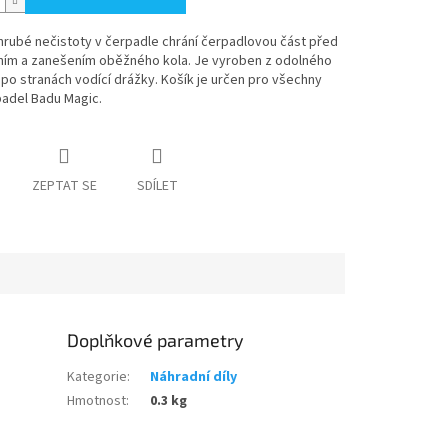
hrubé nečistoty v čerpadle chrání čerpadlovou část před
ím a zanešením oběžného kola. Je vyroben z odolného
po stranách vodící drážky. Košík je určen pro všechny
padel Badu Magic.
ZEPTAT SE
SDÍLET
Doplňkové parametry
Kategorie
:
Náhradní díly
Hmotnost
:
0.3 kg