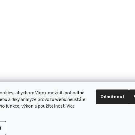
ookies, abychom Vám umožnili pohodlné
Odmítnout
ebu a díky analýze provozu webu neustále
eho funkce, výkon a použitelnost.
Více
í
.
Upravit nastavení cookies