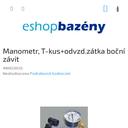
Přejít
NÁKUP
na
obsah
KOŠÍK
Manometr, T-kus+odvzd.zátka boční
závit
4404220101
Průměrné
Neohodnoceno
Podrobnosti hodnocení
hodnocení
produktu
je
0,0
z
5
hvězdiček.