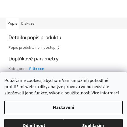
Popis
Diskuze
Detailní popis produktu
Popis produktu není dostupný
Doplňkové parametry
Kategorie
:
Filtrace
Hmotnost
:
0.2 kg
Používáme cookies, abychom Vám umožnili pohodlné
prohlížení webu a díky analýze provozu webu neustále
Z
zlepšovali jeho funkce, výkon a použitelnost.
Více informací
á
Vytvořil Shoptet
p
Nastavení
a
t
Copyright 2026
ESHOPBAZÉNY
. Všechna práva vyhrazena.
Upravit
í
Odmítnout
Souhlasím
nastavení cookies