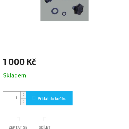
1 000 Kč
Měrná
Skladem
cena:
Přidat do košíku
ZEPTAT SE
SDÍLET