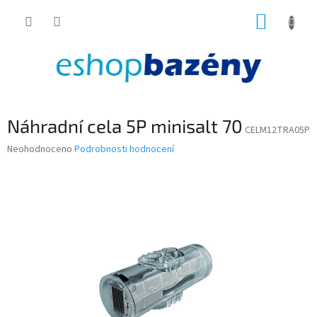
Přejít
NÁKUP
na
obsah
KOŠÍK
Náhradní cela 5P minisalt 70
CELM12TRA05P
Průměrné
Neohodnoceno
Podrobnosti hodnocení
hodnocení
produktu
je
0,0
z
5
hvězdiček.