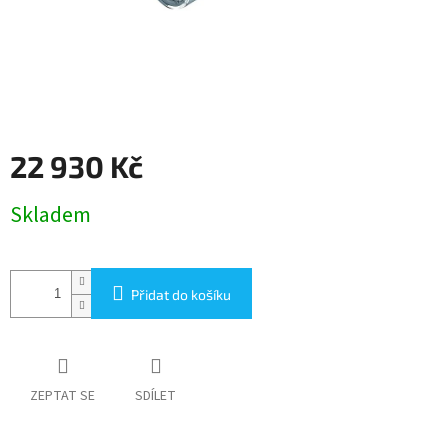
22 930 Kč
Měrná
Skladem
cena:
Přidat do košíku
ZEPTAT SE
SDÍLET