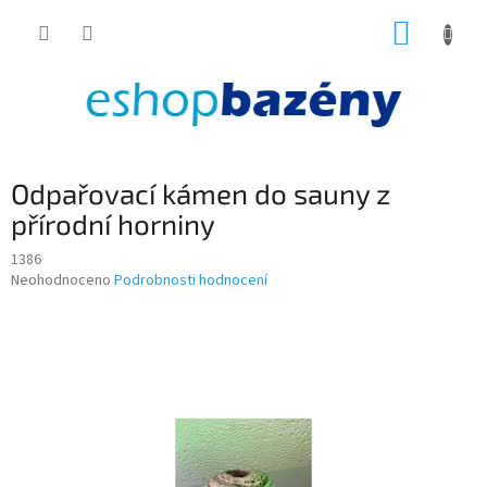
Přejít
NÁKUP
na
obsah
KOŠÍK
Odpařovací kámen do sauny z
přírodní horniny
1386
Průměrné
Neohodnoceno
Podrobnosti hodnocení
hodnocení
produktu
je
0,0
z
5
hvězdiček.