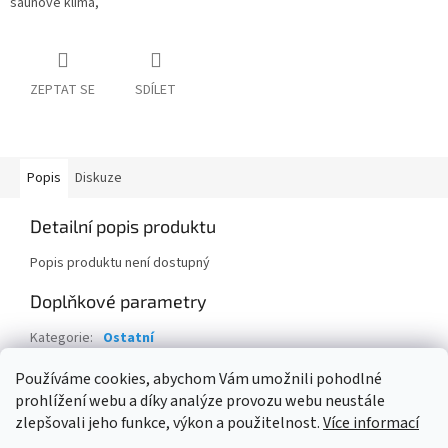
saunové klima,
ZEPTAT SE
SDÍLET
Popis
Diskuze
Detailní popis produktu
Popis produktu není dostupný
Doplňkové parametry
Kategorie
:
Ostatní
Hmotnost
:
0.5 kg
Používáme cookies, abychom Vám umožnili pohodlné
prohlížení webu a díky analýze provozu webu neustále
Z
zlepšovali jeho funkce, výkon a použitelnost.
Více informací
á