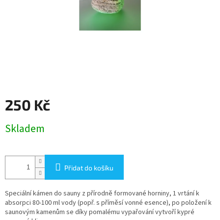
250 Kč
Měrná
Skladem
cena:
Přidat do košíku
Speciální kámen do sauny z přírodně formované horniny, 1 vrtání k
absorpci 80-100 ml vody (popř. s příměsí vonné esence), po položení k
saunovým kamenům se díky pomalému vypařování vytvoří kypré