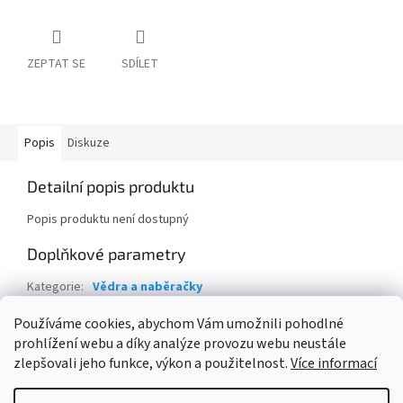
ZEPTAT SE
SDÍLET
Popis
Diskuze
Detailní popis produktu
Popis produktu není dostupný
Doplňkové parametry
Kategorie
:
Vědra a naběračky
Hmotnost
:
2 kg
Používáme cookies, abychom Vám umožnili pohodlné
prohlížení webu a díky analýze provozu webu neustále
Z
zlepšovali jeho funkce, výkon a použitelnost.
Více informací
á
Vytvořil Shoptet
p