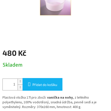
480 Kč
Měrná
Skladem
cena:
Přidat do košíku
Plastová vložka 17l pro zboži:
vanička na nohy
, z lehkého
polyethylenu, 100% vodotěsný, snadná údržba, pevně sedí a je
vyměnitelný. Rozměry: 370x160 mm, hmotnost: 400 g.