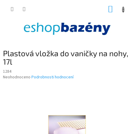
Přejít
NÁKUP
na
obsah
KOŠÍK
Plastová vložka do vaničky na nohy,
17l
1284
Průměrné
Neohodnoceno
Podrobnosti hodnocení
hodnocení
produktu
je
0,0
z
5
hvězdiček.