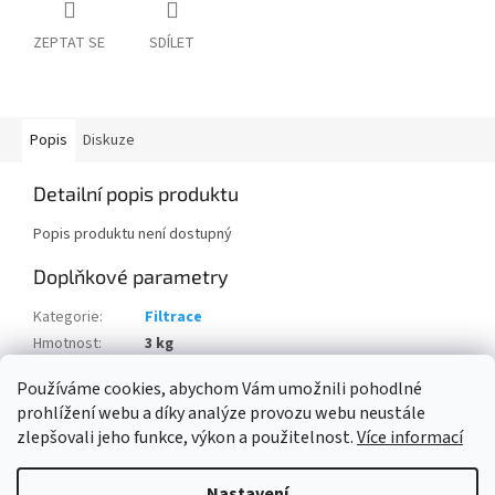
ZEPTAT SE
SDÍLET
Popis
Diskuze
Detailní popis produktu
Popis produktu není dostupný
Doplňkové parametry
Kategorie
:
Filtrace
Hmotnost
:
3 kg
Položka byla vyprodána…
Používáme cookies, abychom Vám umožnili pohodlné
prohlížení webu a díky analýze provozu webu neustále
Z
zlepšovali jeho funkce, výkon a použitelnost.
Více informací
á
Vytvořil Shoptet
p
Nastavení