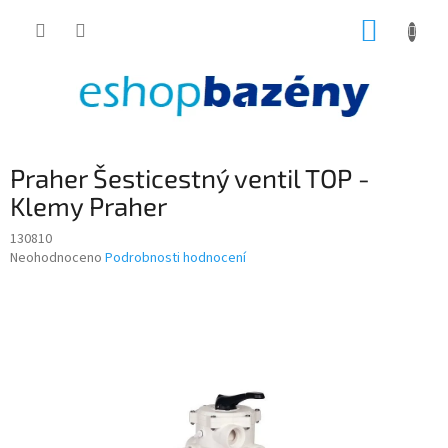
Přejít
NÁKUP
na
obsah
KOŠÍK
Praher Šesticestný ventil TOP -
Klemy Praher
130810
Průměrné
Neohodnoceno
Podrobnosti hodnocení
hodnocení
produktu
je
0,0
z
5
hvězdiček.