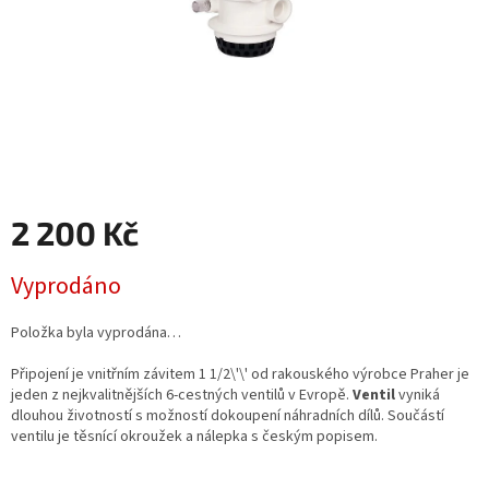
2 200 Kč
Měrná
Vyprodáno
cena:
Položka byla vyprodána…
Připojení je vnitřním závitem 1 1/2\'\' od rakouského výrobce Praher je
jeden z nejkvalitnějších 6-cestných ventilů v Evropě.
Ventil
vyniká
dlouhou životností s možností dokoupení náhradních dílů. Součástí
ventilu je těsnící okroužek a nálepka s českým popisem.