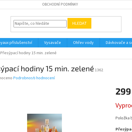
OBCHODNÍ PODMÍNKY
HLEDAT
yaux příslušenství
Vysavače
Ohřev vody
Dávkovače a so
Přesýpací hodiny 15 min. zelené
ýpací hodiny 15 min. zelené
1362
né
noceno
Podrobnosti hodnocení
ní
299
u
Měrná
Vypro
cena:
ek.
Položka 
Přesýpac