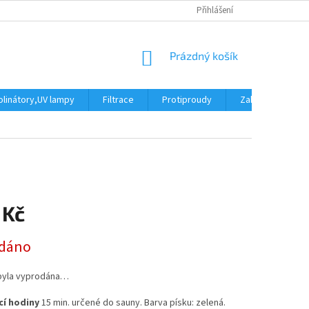
Přihlášení
NÁKUPNÍ
Prázdný košík
KOŠÍK
linátory,UV lampy
Filtrace
Protiproudy
Zakrytí bazénu
 Kč
dáno
byla vyprodána…
í hodiny
15 min. určené do sauny. Barva písku: zelená.