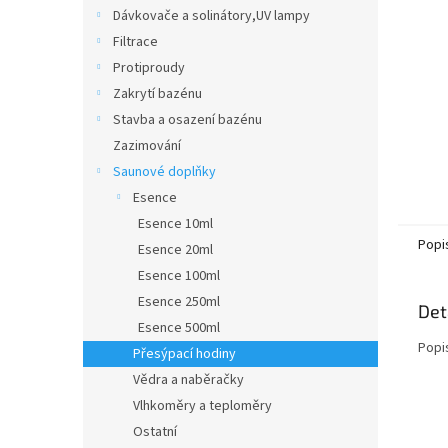
n
Dávkovače a solinátory,UV lampy
e
Filtrace
l
Protiproudy
Zakrytí bazénu
Stavba a osazení bazénu
Zazimování
Saunové doplňky
Esence
Esence 10ml
Popi
Esence 20ml
Esence 100ml
Esence 250ml
Det
Esence 500ml
Popi
Přesýpací hodiny
Vědra a naběračky
Vlhkoměry a teploměry
Ostatní