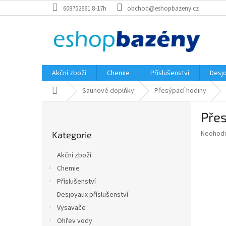
Přejít
608752661 8-17h
obchod@eshopbazeny.cz
na
obsah
Akční zboží
Chemie
Příslušenství
Desjo
Domů
Saunové doplňky
Přesýpací hodiny
P
Přes
o
Přeskočit
s
Průměr
Neohod
Kategorie
kategorie
t
hodnoce
r
produkt
Akční zboží
a
je
Chemie
0,0
n
z
Příslušenství
n
5
í
Desjoyaux příslušenství
hvězdič
p
Vysavače
a
Ohřev vody