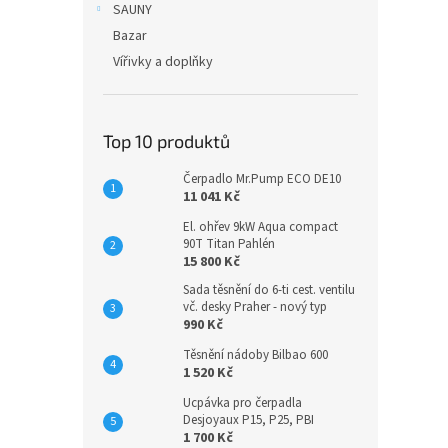
SAUNY
Bazar
Vířivky a doplňky
Top 10 produktů
Čerpadlo Mr.Pump ECO DE10
11 041 Kč
El. ohřev 9kW Aqua compact
90T Titan Pahlén
15 800 Kč
Sada těsnění do 6-ti cest. ventilu
vč. desky Praher - nový typ
990 Kč
Těsnění nádoby Bilbao 600
1 520 Kč
Ucpávka pro čerpadla
Desjoyaux P15, P25, PBI
1 700 Kč